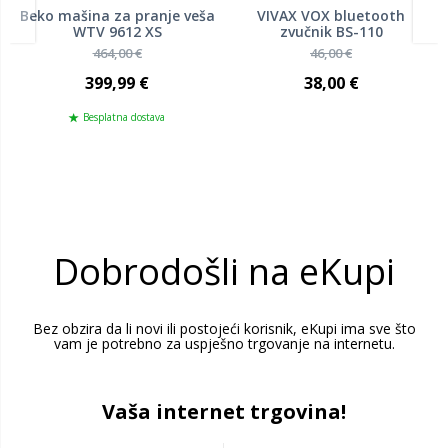
Beko mašina za pranje veša
VIVAX VOX bluetooth
WTV 9612 XS
zvučnik BS-110
464,00 €
46,00 €
399,99 €
38,00 €
Besplatna dostava
Dobrodošli na eKupi
Bez obzira da li novi ili postojeći korisnik, eKupi ima sve što
vam je potrebno za uspješno trgovanje na internetu.
Vaša internet trgovina!