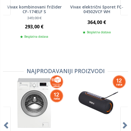
Vivax kombinovani frižider
Vivax električni šporet FC-
CF-174ELF S
04502VCF WH
349,00 €
364,00 €
293,00 €
Besplatna dostava
Besplatna dostava
NAJPRODAVANIJI PROIZVODI