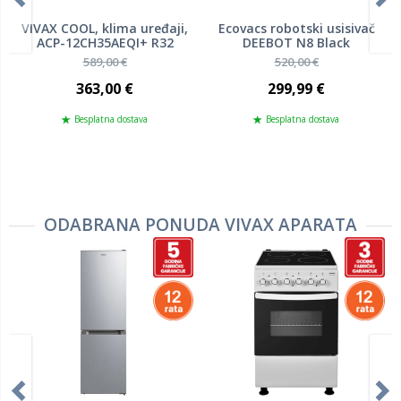
VIVAX COOL, klima uređaji,
Ecovacs robotski usisivač
ACP-12CH35AEQI+ R32
DEEBOT N8 Black
589,00 €
520,00 €
363,00 €
299,99 €
Besplatna dostava
Besplatna dostava
ODABRANA PONUDA VIVAX APARATA