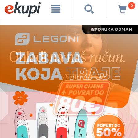
0
prev