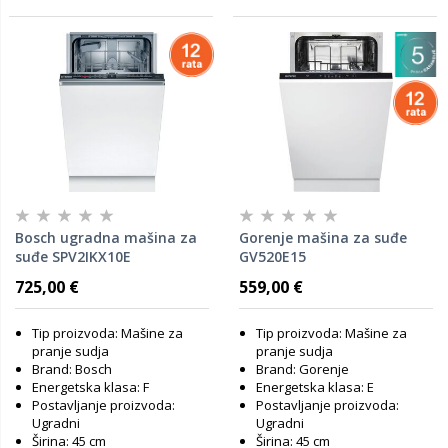
Bosch ugradna mašina za
Gorenje mašina za suđe
suđe SPV2IKX10E
GV520E15
725,00 €
559,00 €
Tip proizvoda: Mašine za
Tip proizvoda: Mašine za
pranje sudja
pranje sudja
Brand: Bosch
Brand: Gorenje
Energetska klasa: F
Energetska klasa: E
Postavljanje proizvoda:
Postavljanje proizvoda:
Ugradni
Ugradni
Širina: 45 cm
Širina: 45 cm