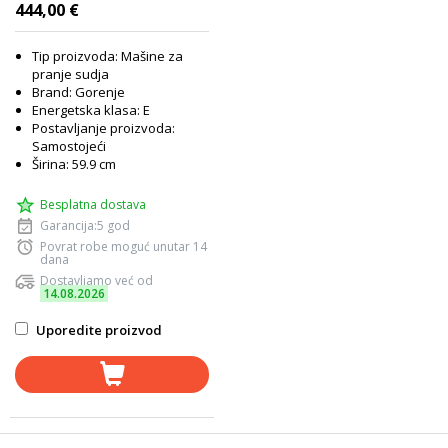
444,00 €
Tip proizvoda: Mašine za
pranje sudja
Brand: Gorenje
Energetska klasa: E
Postavljanje proizvoda:
Samostojeći
Širina: 59.9 cm
Besplatna dostava
Garancija:5 god
Povrat robe moguć unutar 14
dana
Dostavljamo već od
14.08.2026
Uporedite proizvod