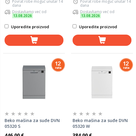
Povrat robe moguć unutar 14
Povrat robe moguć unutar 14
dana
dana
Dostavljamo već od
Dostavljamo već od
13.08.2026
13.08.2026
Uporedite proizvod
Uporedite proizvod
Beko mašina za suđe DVN
Beko mašina za suđe DVN
05320 S
05320 W
446,00 €
384,00 €