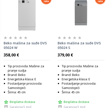
Beko mašina za suđe DVS
Beko mašina za suđe DVS
05024 W
05024 S
358,00 €
379,00 €
Tip proizvoda: Mašine za
Tip proizvoda: Mašine za
pranje sudja
pranje sudja
Brand: Beko
Brand: Beko
Energetska klasa: E
Energetska klasa: E
Postavljanje proizvoda:
Postavljanje proizvoda:
Samostojeći
Samostojeći
Širina: 45 cm
Širina: 45 cm
Besplatna dostava
Besplatna dostava
Garancija:5 god
Garancija:5 god