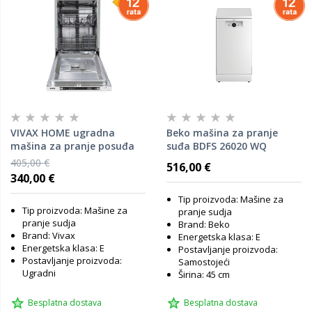
VIVAX HOME ugradna
Beko mašina za pranje
mašina za pranje posuđa
suđa BDFS 26020 WQ
DWB-451072D
405,00 €
516,00 €
340,00 €
Tip proizvoda: Mašine za
Tip proizvoda: Mašine za
pranje sudja
pranje sudja
Brand: Beko
Brand: Vivax
Energetska klasa: E
Energetska klasa: E
Postavljanje proizvoda:
Postavljanje proizvoda:
Samostojeći
Ugradni
Širina: 45 cm
Besplatna dostava
Besplatna dostava