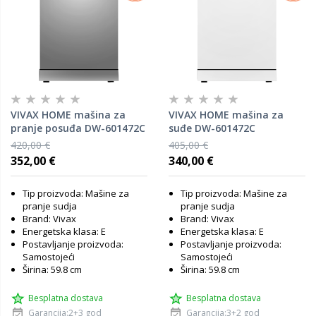
VIVAX HOME mašina za
VIVAX HOME mašina za
pranje posuđa DW-601472C
suđe DW-601472C
S
420,00 €
405,00 €
352,00 €
340,00 €
Tip proizvoda: Mašine za
Tip proizvoda: Mašine za
pranje sudja
pranje sudja
Brand: Vivax
Brand: Vivax
Energetska klasa: E
Energetska klasa: E
Postavljanje proizvoda:
Postavljanje proizvoda:
Samostojeći
Samostojeći
Širina: 59.8 cm
Širina: 59.8 cm
Besplatna dostava
Besplatna dostava
Garancija:2+3 god
Garancija:3+2 god