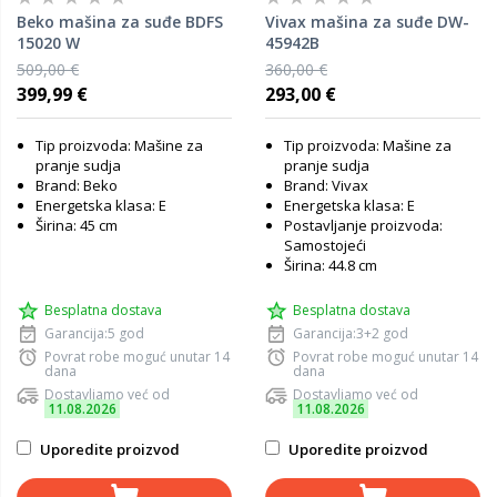
Beko mašina za suđe BDFS
Vivax mašina za suđe DW-
15020 W
45942B
509,00 €
360,00 €
399,99 €
293,00 €
Tip proizvoda: Mašine za
Tip proizvoda: Mašine za
pranje sudja
pranje sudja
Brand: Beko
Brand: Vivax
Energetska klasa: E
Energetska klasa: E
Širina: 45 cm
Postavljanje proizvoda:
Samostojeći
Širina: 44.8 cm
Besplatna dostava
Besplatna dostava
Garancija:5 god
Garancija:3+2 god
Povrat robe moguć unutar 14
Povrat robe moguć unutar 14
dana
dana
Dostavljamo već od
Dostavljamo već od
11.08.2026
11.08.2026
Uporedite proizvod
Uporedite proizvod