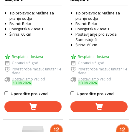
Tip proizvoda: Mašine za
Tip proizvoda: Mašine za
pranje sudja
pranje sudja
Brand: Beko
Brand: Beko
Energetska klasa: E
Energetska klasa: E
Širina: 60 cm
Postavljanje proizvoda:
Samostojeći
Širina: 60 cm
Besplatna dostava
Besplatna dostava
Garancija:5 god
Garancija:5 god
Povrat robe moguć unutar 14
Povrat robe moguć unutar 14
dana
dana
Dostavljamo već od
Dostavljamo već od
13.08.2026
13.08.2026
Uporedite proizvod
Uporedite proizvod