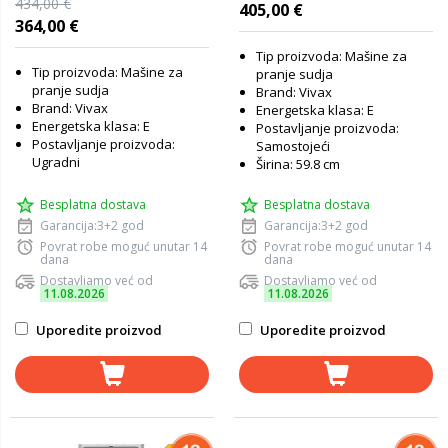
434,00 €
405,00 €
364,00 €
Tip proizvoda: Mašine za
Tip proizvoda: Mašine za
pranje sudja
pranje sudja
Brand: Vivax
Brand: Vivax
Energetska klasa: E
Energetska klasa: E
Postavljanje proizvoda:
Postavljanje proizvoda:
Samostojeći
Ugradni
Širina: 59.8 cm
Besplatna dostava
Besplatna dostava
Garancija:3+2 god
Garancija:3+2 god
Povrat robe moguć unutar 14
Povrat robe moguć unutar 14
dana
dana
Dostavljamo već od
Dostavljamo već od
11.08.2026
11.08.2026
Uporedite proizvod
Uporedite proizvod