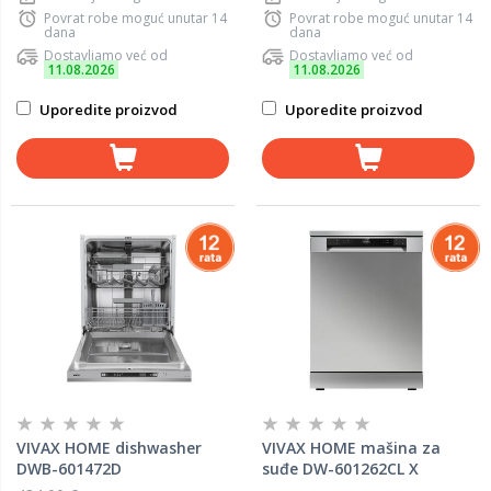
Povrat robe moguć unutar 14
Povrat robe moguć unutar 14
dana
dana
Dostavljamo već od
Dostavljamo već od
11.08.2026
11.08.2026
Uporedite proizvod
Uporedite proizvod
VIVAX HOME dishwasher
VIVAX HOME mašina za
DWB-601472D
suđe DW-601262CL X