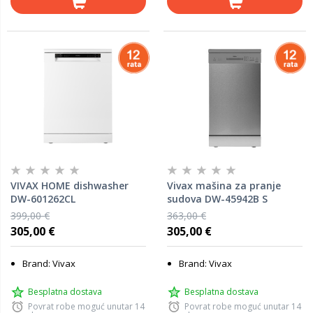
VIVAX HOME dishwasher
Vivax mašina za pranje
DW-601262CL
sudova DW-45942B S
399,00 €
363,00 €
305,00 €
305,00 €
Brand: Vivax
Brand: Vivax
Besplatna dostava
Besplatna dostava
Povrat robe moguć unutar 14
Povrat robe moguć unutar 14