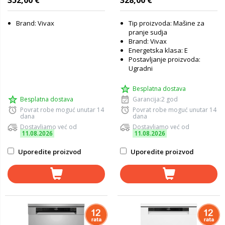
352,00 €
328,00 €
Brand: Vivax
Tip proizvoda: Mašine za
pranje sudja
Brand: Vivax
Energetska klasa: E
Postavljanje proizvoda:
Ugradni
Besplatna dostava
Besplatna dostava
Garancija:2 god
Povrat robe moguć unutar 14
Povrat robe moguć unutar 14
dana
dana
Dostavljamo već od
Dostavljamo već od
11.08.2026
11.08.2026
Uporedite proizvod
Uporedite proizvod