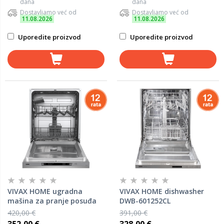
dana
dana
Dostavljamo već od
Dostavljamo već od
11.08.2026
11.08.2026
Uporedite proizvod
Uporedite proizvod
VIVAX HOME ugradna
VIVAX HOME dishwasher
mašina za pranje posuđa
DWB-601252CL
DWB-601372D
420,00 €
391,00 €