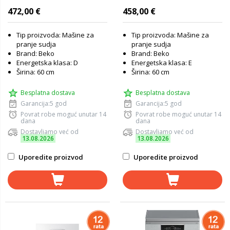
472,00 €
458,00 €
Tip proizvoda: Mašine za
Tip proizvoda: Mašine za
pranje sudja
pranje sudja
Brand: Beko
Brand: Beko
Energetska klasa: D
Energetska klasa: E
Širina: 60 cm
Širina: 60 cm
Besplatna dostava
Besplatna dostava
Garancija:5 god
Garancija:5 god
Povrat robe moguć unutar 14
Povrat robe moguć unutar 14
dana
dana
Dostavljamo već od
Dostavljamo već od
13.08.2026
13.08.2026
Uporedite proizvod
Uporedite proizvod