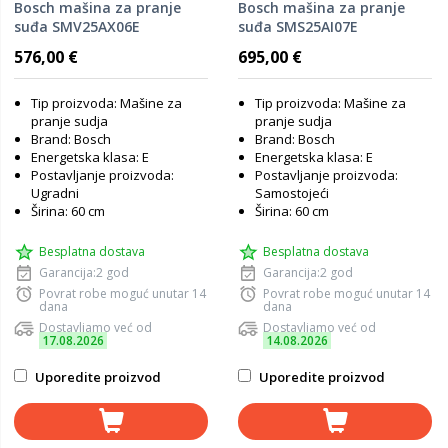
Bosch mašina za pranje
Bosch mašina za pranje
suđa SMV25AX06E
suđa SMS25AI07E
576,00 €
695,00 €
Tip proizvoda: Mašine za
Tip proizvoda: Mašine za
pranje sudja
pranje sudja
Brand: Bosch
Brand: Bosch
Energetska klasa: E
Energetska klasa: E
Postavljanje proizvoda:
Postavljanje proizvoda:
Ugradni
Samostojeći
Širina: 60 cm
Širina: 60 cm
Besplatna dostava
Besplatna dostava
Garancija:2 god
Garancija:2 god
Povrat robe moguć unutar 14
Povrat robe moguć unutar 14
dana
dana
Dostavljamo već od
Dostavljamo već od
17.08.2026
14.08.2026
Uporedite proizvod
Uporedite proizvod