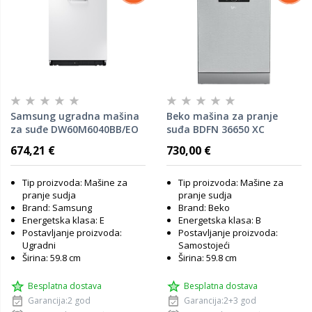
Samsung ugradna mašina
Beko mašina za pranje
za suđe DW60M6040BB/EO
suđa BDFN 36650 XC
674,21 €
730,00 €
Tip proizvoda: Mašine za
Tip proizvoda: Mašine za
pranje sudja
pranje sudja
Brand: Samsung
Brand: Beko
Energetska klasa: E
Energetska klasa: B
Postavljanje proizvoda:
Postavljanje proizvoda:
Ugradni
Samostojeći
Širina: 59.8 cm
Širina: 59.8 cm
Besplatna dostava
Besplatna dostava
Garancija:2 god
Garancija:2+3 god