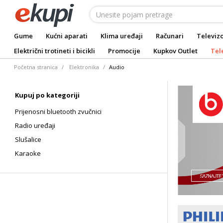
Gume
Kućni aparati
Klima uređaji
Računari
Televizo
Električni trotineti i bicikli
Promocije
Kupkov Outlet
Tel
Početna stranica
Elektronika
Audio
Kupuj po kategoriji
Prijenosni bluetooth zvučnici
Radio uređaji
Slušalice
Karaoke