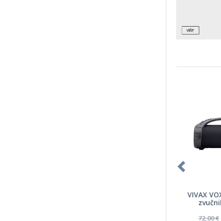
VIVAX VO
zvučni
72,00 €