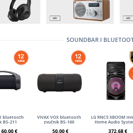
SOUNDBAR I BLUETOOT
X bluetooth
VIVAX VOX bluetooth
LG RNC5 XBOOM min
k BS-211
zvučnik BS-160
Home Audio Syste
Osvjetljenje za žur
60,00 €
50,00 €
372,68 €
Stroboskop za žur