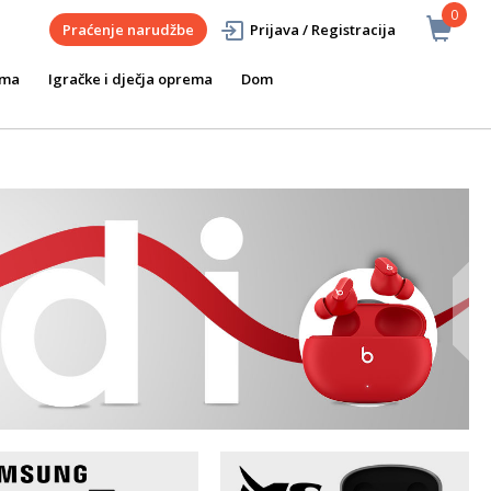
0
Praćenje narudžbe
Prijava / Registracija
ema
Igračke i dječja oprema
Dom