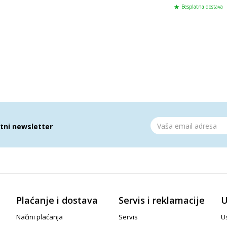
Besplatna dostava
atni newsletter
Plaćanje i dostava
Servis i reklamacije
U
Načini plaćanja
Servis
Us