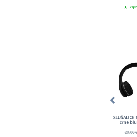
Bespl
SLUŠALICE
crne bl
mikr
20,00 