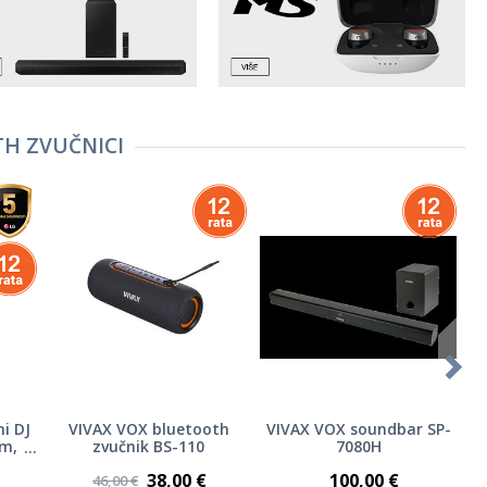
H ZVUČNICI
i DJ
VIVAX VOX bluetooth
VIVAX VOX soundbar SP-
m,
zvučnik BS-110
7080H
ke,
38,00 €
100,00 €
ke,
46,00 €