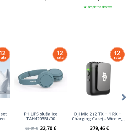
Besplatna dostava
dset
PHILIPS slušalice
DJI Mic 2 (2 TX + 1 RX +
D
reo
TAH4205BL/00
Charging Case) - Wireless
microphone system
32,70 €
379,46 €
83,01 €