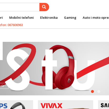
ri
Mobilni telefoni
Elektronika
Gaming
Auto i moto opr
efon: 067606963
prev