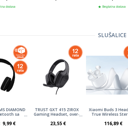
Karaoke star
atna dostava
Besplatna dostava
SLUŠALICE
 MS DIAMOND
TRUST GXT 415 ZIROX
Xiaomi Buds 3 Hea
uetooth sa
Gaming Headset, over-
True Wireless Ste
ofonom
ear, 3.5mm audio, PC,
9,99 €
23,55 €
116,89 €
PS4, PS5, Nintendo, Xbox
€