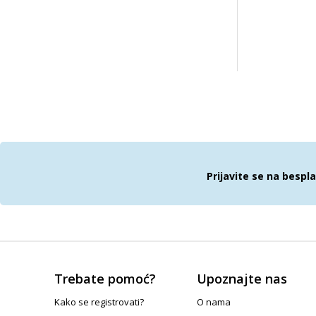
Prijavite se na bespl
Trebate pomoć?
Upoznajte nas
Kako se registrovati?
O nama