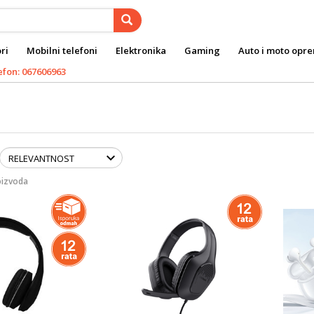
ri
Mobilni telefoni
Elektronika
Gaming
Auto i moto opr
efon: 067606963
oizvoda