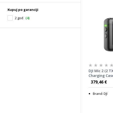
Kupuj po garanciji
2 god
(4)
DJI Mic 2 (2 T
Charging Case
microphone 
379,46 €
Brand: DJI