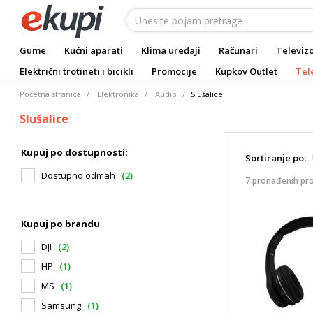
Gume
Kućni aparati
Klima uređaji
Računari
Televizo
Električni trotineti i bicikli
Promocije
Kupkov Outlet
Tel
Početna stranica
Elektronika
Audio
Slušalice
Slušalice
Kupuj po dostupnosti:
Sortiranje po:
Dostupno odmah
(2)
7 pronađenih pr
Kupuj po brandu
DJI
(2)
HP
(1)
MS
(1)
Samsung
(1)