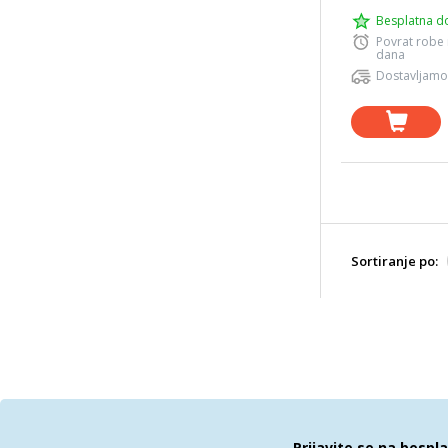
Besplatna d
Povrat robe
dana
Dostavljamo
Sortiranje po:
Prijavite se na bespl