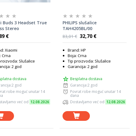
i Buds 3 Headset True
PHILIPS slušalice
ss Stereo
TAH4205BL/00
89 €
32,70 €
83,01 €
d: Xiaomi
Brand: HP
: Crna
Boja: Crna
proizvoda: Slušalice
Tip proizvoda: Slušalice
ncija: 2 god
Garancija: 2 god
platna dostava
Besplatna dostava
ancija:2 god
Garancija:2 god
rat robe moguć unutar 14
Povrat robe moguć unutar 14
na
dana
tavljamo već od
12.08.2026
Dostavljamo već od
12.08.2026