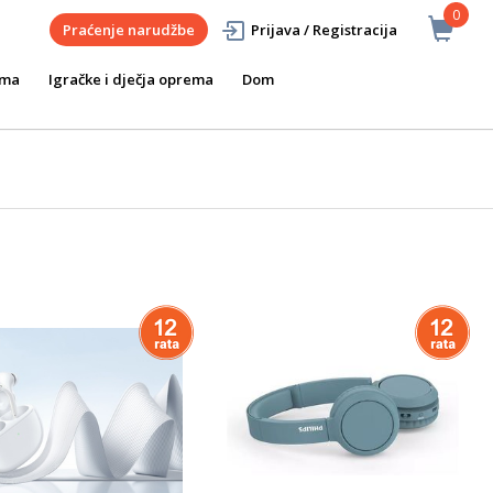
0
Praćenje narudžbe
Prijava / Registracija
ema
Igračke i dječja oprema
Dom