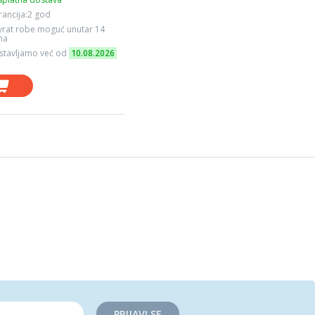
ancija:2 god
vrat robe moguć unutar 14
na
stavljamo već od
10.08.2026
PRIJAVI SE