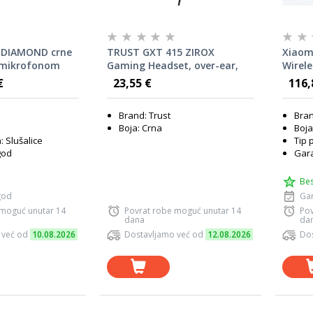
 DIAMOND crne
TRUST GXT 415 ZIROX
Xiaom
 mikrofonom
Gaming Headset, over-ear,
Wirele
3.5mm audio, PC, PS4, PS5,
€
23,55 €
116,
Nintendo, Xbox
Brand: Trust
Bran
Boja: Crna
Boja
: Slušalice
Tip 
god
Gara
Bes
god
Gar
 moguć unutar 14
Povrat robe moguć unutar 14
Pov
dana
da
 već od
10.08.2026
Dostavljamo već od
12.08.2026
Dos