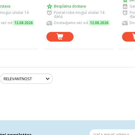
ostava
Besplatna dostava
Gar
 moguć unutar 14
Povrat robe moguć unutar 14
Po
dana
da
 već od
12.08.2026
Dostavljamo već od
12.08.2026
Do
atni newsletter