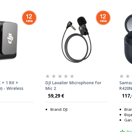
X + 1 RX +
DJI Lavalier Microphone for
Samsu
) - Wireless
Mic 2
R420N
system
59,29 €
117,
Brand: DJI
Bra
Boja
Gara
Be