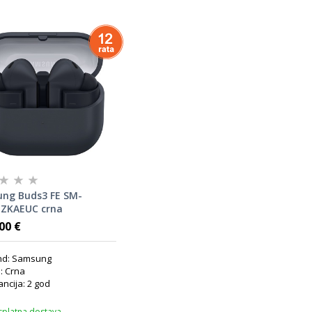
ng Buds3 FE SM-
ZKAEUC crna
00 €
nd: Samsung
: Crna
ncija: 2 god
splatna dostava