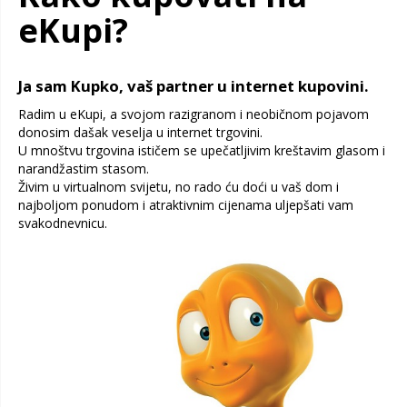
eKupi?
Ja sam Kupko, vaš partner u internet kupovini.
Radim u eKupi, a svojom razigranom i neobičnom pojavom
donosim dašak veselja u internet trgovini.
U mnoštvu trgovina ističem se upečatljivim kreštavim glasom i
narandžastim stasom.
Živim u virtualnom svijetu, no rado ću doći u vaš dom i
najboljom ponudom i atraktivnim cijenama uljepšati vam
svakodnevnicu.