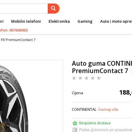
ri
Mobilni telefoni
Elektronika
Gaming
Auto i moto opr
efon: 067606963
 FR PremiumContact 7
Auto guma CONTINE
PremiumContact 7
188,
Cijena
CONTINENTAL
Saznaj više
Besplatna dostava
Platite gotovinom pri preuziman