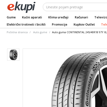
Gume
Kućni aparati
Klima uređaji
Računari
Televizo
Električni trotineti i bicikli
Promocije
Kupkov Outlet
Tel
Početna stranica
Auto gume
Auto guma CONTINENTAL 245/40R18 97Y XL