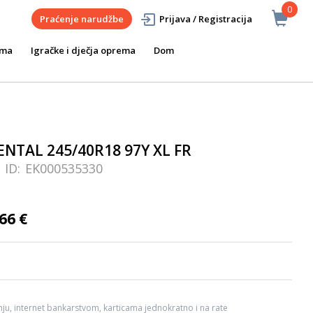
0
Praćenje narudžbe
Prijava / Registracija
ema
Igračke i dječja oprema
Dom
NTAL 245/40R18 97Y XL FR
ID:
EK000535330
66 €
ju, internet bankarstvom, karticama jednokratno i na rate