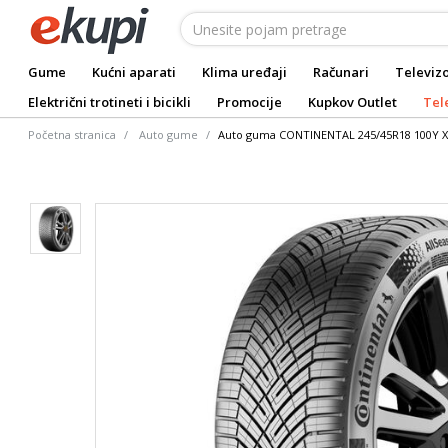
Gume
Kućni aparati
Klima uređaji
Računari
Televizo
Električni trotineti i bicikli
Promocije
Kupkov Outlet
Tel
Početna stranica
Auto gume
Auto guma CONTINENTAL 245/45R18 100Y XL