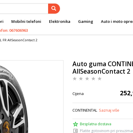
ri
Mobilni telefoni
Elektronika
Gaming
Auto i moto opr
efon: 067606963
 FR AllSeasonContact 2
Auto guma CONTINE
AllSeasonContact 2
252,
Cijena
CONTINENTAL
Saznaj više
Besplatna dostava
Platite gotovinom pri preuziman