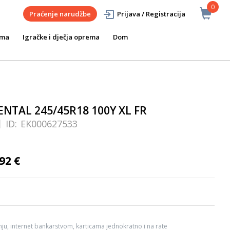
0
Praćenje narudžbe
Prijava / Registracija
ema
Igračke i dječja oprema
Dom
NTAL 245/45R18 100Y XL FR
ID:
EK000627533
92 €
ju, internet bankarstvom, karticama jednokratno i na rate