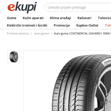
Gume
Kućni aparati
Klima uređaji
Računari
Televizo
Električni trotineti i bicikli
Promocije
Kupkov Outlet
Tel
Početna stranica
Auto gume
Auto guma CONTINENTAL 265/45R21 108W XL