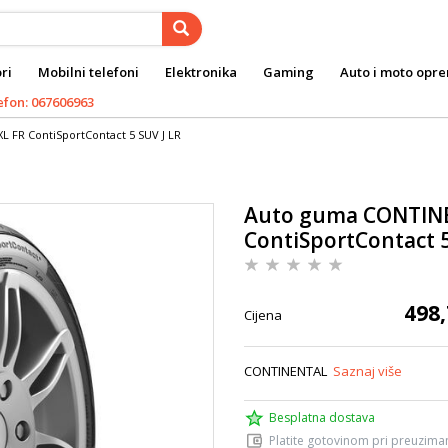
ri
Mobilni telefoni
Elektronika
Gaming
Auto i moto opr
efon: 067606963
 FR ContiSportContact 5 SUV J LR
Auto guma CONTINE
ContiSportContact 5
498,
Cijena
CONTINENTAL
Saznaj više
Besplatna dostava
Platite gotovinom pri preuziman