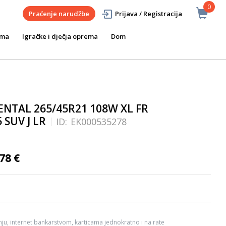
0
Praćenje narudžbe
Prijava / Registracija
ema
Igračke i dječja oprema
Dom
NTAL 265/45R21 108W XL FR
 SUV J LR
ID:
EK000535278
78 €
ju, internet bankarstvom, karticama jednokratno i na rate