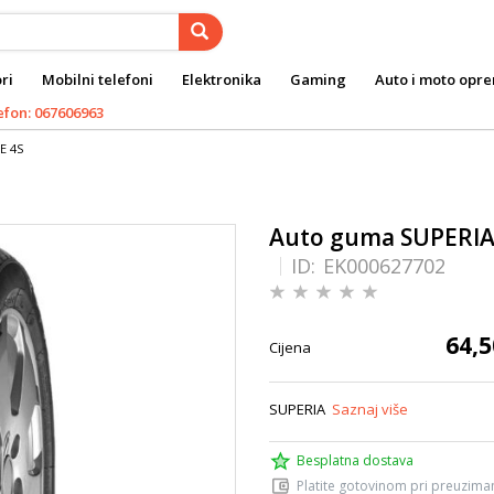
ri
Mobilni telefoni
Elektronika
Gaming
Auto i moto opr
efon: 067606963
E 4S
Auto guma SUPERIA
ID:
EK000627702
64,5
Cijena
SUPERIA
Saznaj više
Besplatna dostava
Platite gotovinom pri preuziman