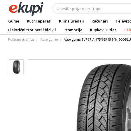
Gume
Kućni aparati
Klima uređaji
Računari
Televizo
Električni trotineti i bicikli
Promocije
Kupkov Outlet
Tel
Početna stranica
Auto gume
Auto guma SUPERIA 175/65R15 84H ECOBLU