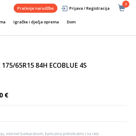
0
Praćenje narudžbe
Prijava / Registracija
ema
Igračke i dječja oprema
Dom
 175/65R15 84H ECOBLUE 4S
0 €
ju, internet bankarstvom, karticama jednokratno i na rate