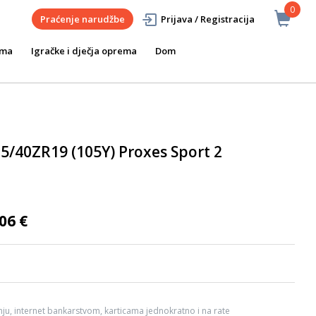
0
Praćenje narudžbe
Prijava / Registracija
ema
Igračke i dječja oprema
Dom
/40ZR19 (105Y) Proxes Sport 2
06 €
ju, internet bankarstvom, karticama jednokratno i na rate