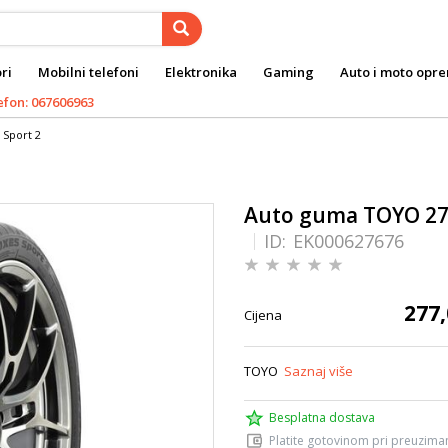
ri
Mobilni telefoni
Elektronika
Gaming
Auto i moto opr
efon: 067606963
 Sport 2
Auto guma TOYO 275
ID:
EK000627676
277,
Cijena
TOYO
Saznaj više
Besplatna dostava
Platite gotovinom pri preuziman