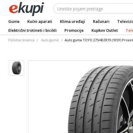
Gume
Kućni aparati
Klima uređaji
Računari
Televizo
Električni trotineti i bicikli
Promocije
Kupkov Outlet
Tel
Početna stranica
Auto gume
Auto guma TOYO 275/40ZR19 (105Y) Proxes