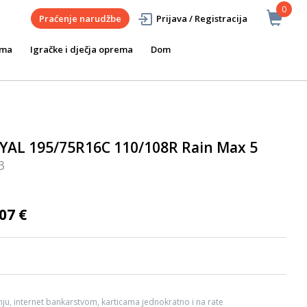
0
Praćenje narudžbe
Prijava / Registracija
ema
Igračke i dječja oprema
Dom
AL 195/75R16C 110/108R Rain Max 5
3
07 €
ju, internet bankarstvom, karticama jednokratno i na rate