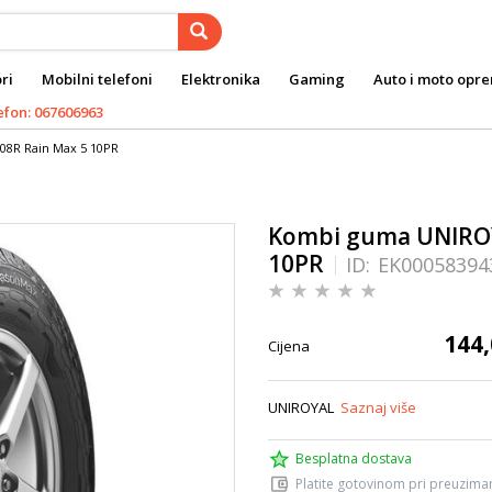
ri
Mobilni telefoni
Elektronika
Gaming
Auto i moto opr
efon: 067606963
08R Rain Max 5 10PR
Kombi guma UNIROY
10PR
ID:
EK00058394
144,
Cijena
UNIROYAL
Saznaj više
Besplatna dostava
Platite gotovinom pri preuziman