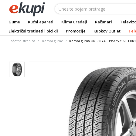
Gume
Kućni aparati
Klima uređaji
Računari
Televizo
Električni trotineti i bicikli
Promocije
Kupkov Outlet
Tel
Početna stranica
Kombi gume
Kombi guma UNIROYAL 195/75R16C 110/1