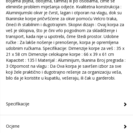
bojama (bijela, obojena, tamna) ili po osobama, čime se
eliminiše problem miješanja odjeće. Kvalitetna konstrukcija :
Aluminijumski okvir je čvrst, lagan i otporan na vlagu, dok su
tkaninske korpe pričvršćene za okvir pomoću Velcro traka,
čineći ih stabilnim i dugotrajnim. Skopivi dizajn : Ovaj korpa za
veš je sklopiva, što je čini vrlo pogodnom za skladištenje i
transport, kada nije u upotrebi, čime štedi prostor. Udobne
ručke : Za lakše nošenje i prenošenje, korpa je opremljena
udobnim ručkama. Specifikacije: Dimenzije korpe za veš : 35 x
21 x 58 cm Dimenzije celokupne korpe : 66 x 39 x 61 cm
Kapacitet : 135 l Materijal : Aluminijum, tkanina Broj pregrada :
3 Otpornost na vlagu : Da Ova korpa je savršen izbor za sve
koji žele praktično i dugotrajno rešenje za organizaciju veša,
bilo da je koristite u kupatilu, vešeraju, ili čak u garderobi.
Specifikacije
Ocjene