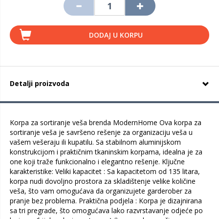
DODAJ U KORPU
Detalji proizvoda
Korpa za sortiranje veša brenda ModernHome Ova korpa za
sortiranje veša je savršeno rešenje za organizaciju veša u
vašem vešeraju ili kupatilu. Sa stabilnom aluminijskom
konstrukcijom i praktičnim tkaninskim korpama, idealna je za
one koji traže funkcionalno i elegantno rešenje. Ključne
karakteristike: Veliki kapacitet : Sa kapacitetom od 135 litara,
korpa nudi dovoljno prostora za skladištenje velike količine
veša, što vam omogućava da organizujete garderober za
pranje bez problema. Praktična podjela : Korpa je dizajnirana
sa tri pregrade, što omogućava lako razvrstavanje odjeće po