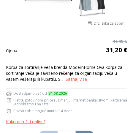
Drži sliku za zoom
44,40 €
31,20 €
Cijena
Korpa za sortiranje veša brenda ModernHome Ova korpa za
sortiranje veša je savršeno rešenje za organizaciju veša u
vašem vešeraju ili kupatilu. S...
Saznaj više
Dostavljamo već od
31.08.2026
Platite gotovinom pri preuzimanju, internet bankarstvom, karticama
jednokratno i na rate
Povrat robe moguć unutar 14 dana
Kako naručiti online?