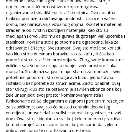
moderan i privlačan izgled. Funkcionalna ostava: Sto je
opremljen praktičnom ostavom koja omogućava
organizovanje i skladištenje različitih sitnica. Ova dodatna
funkcija pomaže u održavanju urednosti i čistoće u vašem
domu, bez narušavanja vizualnog dojma. Kvalitetni materijali:
Izrađen je od čvrstih i izdržljivih materijala, kao što su
medijapan i drvo , što mu osigurava dugotrajan vek upotrebe i
stabilnost. Površina stola je otporna na ogrebotine, laka za
održavanje i čišćenje. Svestranost: Ovaj sto može se koristiti
kao klub sto u dnevnom boravku, sto za kafu , ili čak kao
pomoćni sto u različitim prostorijama. Zbog svoje kompaktne
veličine, savršeno se uklapa u manje i veće prostore. Laka
montaža: Sto dolazi sa jasnim uputstvima za montažu i svim
potrebnim priborom, što omogućava brzu i jednostavnu
instalaciju bez potrebe za stručnjacima. Zašto odabrati ovaj
sto? Okrugli klub sto sa ostavom je savršen izbor za one koji
žele unaprijediti svoj prostor kombinovanjem stila i
funkcionalnosti. Sa elegantnim dizajnom i pametnim rešenjem
za skladištenje, ovaj sto će postati centralni deo vašeg
enterijera , unoseći dašak sofisticiranosti i organizacije u vaš
dom. Ovaj sto je idealan za sve koji žele moderan i praktičan
komad namještaja u svom domu, koji ne samo da izgleda
dobro, već pomaže i u održavanju urednosti.