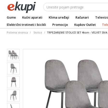
Gume
Kućni aparati
Klima uređaji
Računari
Televizo
Električni trotineti i bicikli
Promocije
Kupkov Outlet
Tel
Početna stranica
Stolice
TRPEZARIJSKE STOLICE SET 4kom - VELVET SIVA