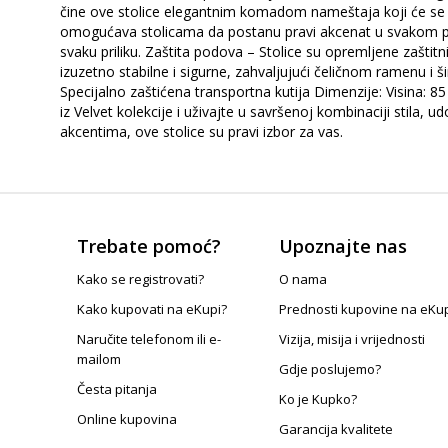
čine ove stolice elegantnim komadom nameštaja koji će se ukl
omogućava stolicama da postanu pravi akcenat u svakom prost
svaku priliku. Zaštita podova – Stolice su opremljene zašti
izuzetno stabilne i sigurne, zahvaljujući čeličnom ramenu i 
Specijalno zaštićena transportna kutija Dimenzije: Visina: 
iz Velvet kolekcije i uživajte u savršenoj kombinaciji stila, 
akcentima, ove stolice su pravi izbor za vas.
Trebate pomoć?
Upoznajte nas
Kako se registrovati?
O nama
Kako kupovati na eKupi?
Prednosti kupovine na eKu
Naručite telefonom ili e-
Vizija, misija i vrijednosti
mailom
Gdje poslujemo?
Česta pitanja
Ko je Kupko?
Online kupovina
Garancija kvalitete