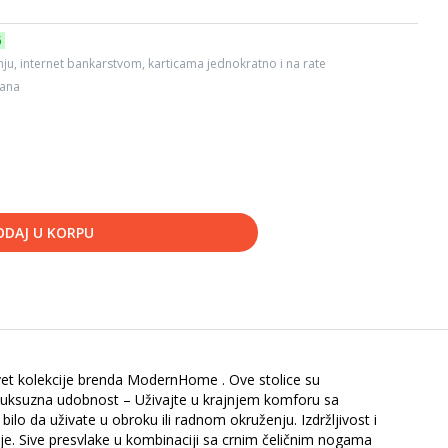
6
ju, internet bankarstvom, karticama jednokratno i na rate
dana
ODAJ U KORPU
Velvet kolekcije brenda ModernHome . Ove stolice su
ke: Luksuzna udobnost – Uživajte u krajnjem komforu sa
o da uživate u obroku ili radnom okruženju. Izdržljivost i
anje. Sive presvlake u kombinaciji sa crnim čeličnim nogama