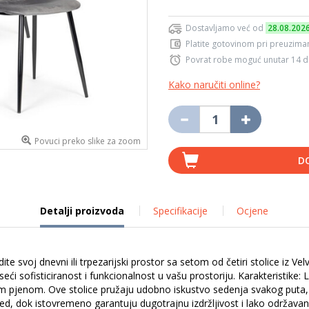
Dostavljamo već od
28.08.202
Platite gotovinom pri preuziman
Povrat robe moguć unutar 14 
Kako naručiti online?
Povuci preko slike za zoom
D
Detalji proizvoda
Specifikacije
Ocjene
te svoj dnevni ili trpezarijski prostor sa setom od četiri stolice iz 
oseći sofisticiranost i funkcionalnost u vašu prostoriju. Karakteristi
 pjenom. Ove stolice pružaju udobno iskustvo sedenja svakog puta, bil
zgled, dok istovremeno garantuju dugotrajnu izdržljivost i lako održav