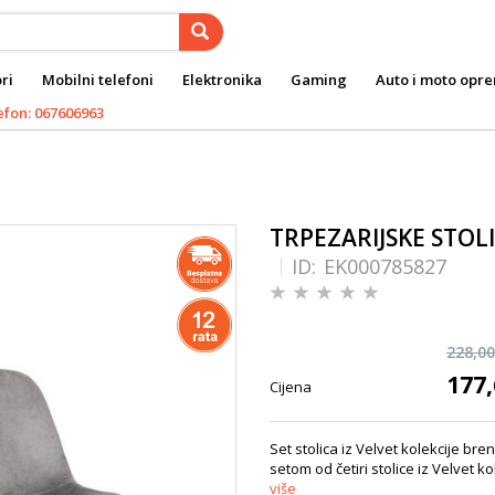
ri
Mobilni telefoni
Elektronika
Gaming
Auto i moto opr
efon: 067606963
TRPEZARIJSKE STOLI
ID:
EK000785827
228,00
177,
Cijena
Set stolica iz Velvet kolekcije br
setom od četiri stolice iz Velvet 
više