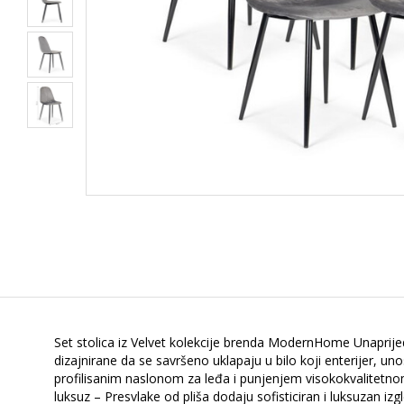
Set stolica iz Velvet kolekcije brenda ModernHome Unaprijedi
dizajnirane da se savršeno uklapaju u bilo koji enterijer, un
profilisanim naslonom za leđa i punjenjem visokokvalitetnom
luksuz – Presvlake od pliša dodaju sofisticiran i luksuzan i