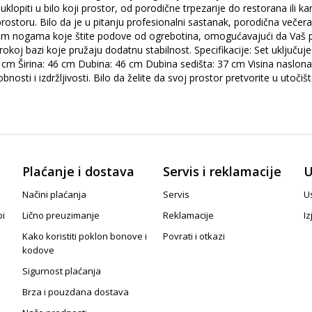
opiti u bilo koji prostor, od porodične trpezarije do restorana ili kan
oru. Bilo da je u pitanju profesionalni sastanak, porodična večera, i
tnim nogama koje štite podove od ogrebotina, omogućavajući da Vaš pr
širokoj bazi koje pružaju dodatnu stabilnost. Specifikacije: Set uklju
85 cm Širina: 46 cm Dubina: 46 cm Dubina sedišta: 37 cm Visina naslon
udobnosti i izdržljivosti. Bilo da želite da svoj prostor pretvorite u ut
Plaćanje i dostava
Servis i reklamacije
U
Načini plaćanja
Servis
Us
pi
Lično preuzimanje
Reklamacije
Iz
Kako koristiti poklon bonove i
Povrati i otkazi
kodove
Sigurnost plaćanja
Brza i pouzdana dostava