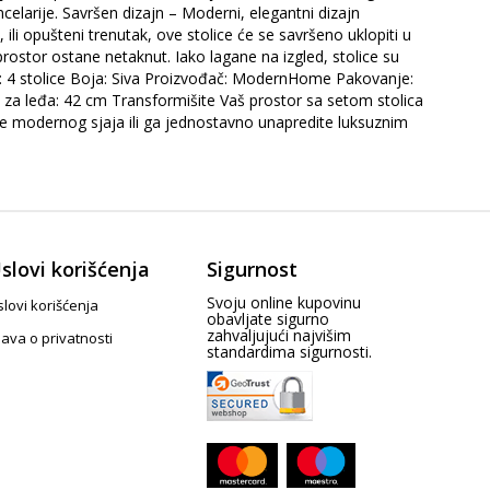
celarije. Savršen dizajn – Moderni, elegantni dizajn
li opušteni trenutak, ove stolice će se savršeno uklopiti u
ostor ostane netaknut. Iako lagane na izgled, stolice su
čuje: 4 stolice Boja: Siva Proizvođač: ModernHome Pakovanje:
a za leđa: 42 cm Transformišite Vaš prostor sa setom stolica
očište modernog sjaja ili ga jednostavno unapredite luksuznim
slovi korišćenja
Sigurnost
Svoju online kupovinu
lovi korišćenja
obavljate sigurno
zahvaljujući najvišim
java o privatnosti
standardima sigurnosti.