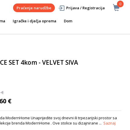
0
Praćenje narudžbe
Prijava / Registracija
ema
Igračke i dječja oprema
Dom
CE SET 4kom - VELVET SIVA
 €
60 €
enda ModernHome Unaprijedite svoj dnevni ili trpezarijski prostor sa
kolekcije brenda ModernHome . Ove stolice su dizajnirane ...
Saznaj