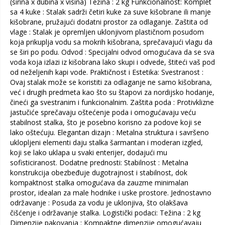
(širina x dubina x visina) Težina : 2 kg Funkcionalnost: Komplet
sa 4 kuke : Stalak sadrži četiri kuke za suve kišobrane ili manje
kišobrane, pružajući dodatni prostor za odlaganje. Zaštita od
vlage : Stalak je opremljen uklonjivom plastičnom posudom
koja prikuplja vodu sa mokrih kišobrana, sprečavajući vlagu da
se širi po podu. Odvod : Specijalni odvod omogućava da se sva
voda koja izlazi iz kišobrana lako skupi i odvede, štiteći vaš pod
od neželjenih kapi vode. Praktičnost i Estetika: Svestranost :
Ovaj stalak može se koristiti za odlaganje ne samo kišobrana,
već i drugih predmeta kao što su štapovi za nordijsko hodanje,
čineći ga svestranim i funkcionalnim. Zaštita poda : Protivklizne
jastučiće sprečavaju oštećenje poda i omogućavaju veću
stabilnost stalka, što je posebno korisno za podove koji se
lako oštećuju. Elegantan dizajn : Metalna struktura i savršeno
uklopljeni elementi daju stalka šarmantan i moderan izgled,
koji se lako uklapa u svaki enterijer, dodajući mu
sofisticiranost. Dodatne prednosti: Stabilnost : Metalna
konstrukcija obezbeđuje dugotrajnost i stabilnost, dok
kompaktnost stalka omogućava da zauzme minimalan
prostor, idealan za male hodnike i uske prostore. Jednostavno
održavanje : Posuda za vodu je uklonjiva, što olakšava
čišćenje i održavanje stalka. Logistički podaci: Težina : 2 kg
Dimenzije pakovanja : Kompaktne dimenzije omogućavaju