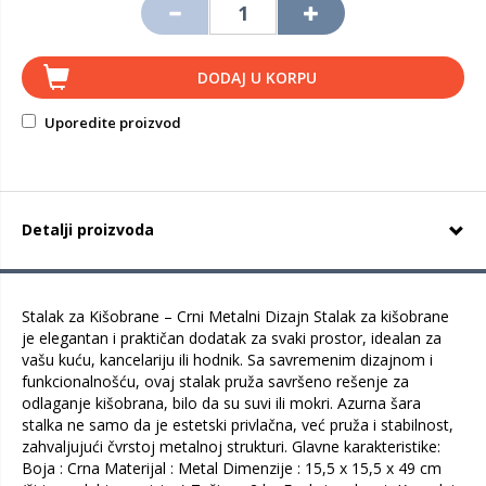
DODAJ U KORPU
Uporedite proizvod
Detalji proizvoda
Stalak za Kišobrane – Crni Metalni Dizajn Stalak za kišobrane
je elegantan i praktičan dodatak za svaki prostor, idealan za
vašu kuću, kancelariju ili hodnik. Sa savremenim dizajnom i
funkcionalnošću, ovaj stalak pruža savršeno rešenje za
odlaganje kišobrana, bilo da su suvi ili mokri. Azurna šara
stalka ne samo da je estetski privlačna, već pruža i stabilnost,
zahvaljujući čvrstoj metalnoj strukturi. Glavne karakteristike:
Boja : Crna Materijal : Metal Dimenzije : 15,5 x 15,5 x 49 cm