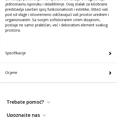
jednostavnu isporuku i skladištenje. Ovaj stalak za kišobrane
predstavlja savršen spoj funkcionalnosti i estetike, štiteći vaš
pod od vlage i istovremeno održavajući vaš prostor urednim i
organizovanim. Sa svojim sofisticiranim crnim dizajnom,
postaje ne samo praktičan, već i dekorativni element svakog
prostora.
Specifikacije
Ocjene
Trebate pomoć?
Upoznajte nas