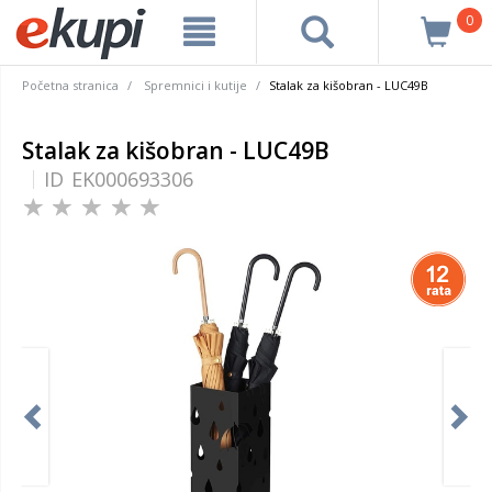
0
Početna stranica
Spremnici i kutije
Stalak za kišobran - LUC49B
Stalak za kišobran - LUC49B
ID
EK000693306