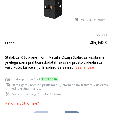
Drži sliku za zoom
66,00 €
45,60 €
Cijena
Stalak za Kišobrane – Crni Metalni Dizajn Stalak za kišobrane
je elegantan i praktičan dodatak za svaki prostor, idealan za
vašu kuću, kancelariju ili hodnik. Sa savre...
Saznaj više
Dostavljamo već od
31.08.2026
Platite gotovinom pri preuzimanju, internet bankarstvom, karticama
jednokratno i na rate
Povrat robe moguć unutar 14 dana
Kako naručiti online?