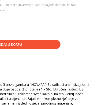
ju, internet bankarstvom, karticama jednokratno i na rate
dana
ODAJ U KORPU
baštensku garnituru "NOVARA". Sa sofisticiranim dizajnom i
dvije osobe, 2 x Fotelje i 1 x Sto. Uključeni jastuci: Uz
eti služe u reklamne svrhe kako bi na što vjerniji način
ljučeni u cijenu, pružajući vam kompletno rješenje za
 savremeni izgled i osjećaj prirodnog materijala,