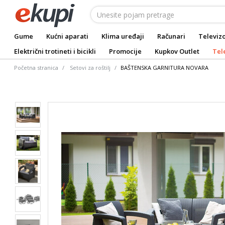
Gume
Kućni aparati
Klima uređaji
Računari
Televizo
Električni trotineti i bicikli
Promocije
Kupkov Outlet
Tel
Početna stranica
Setovi za roštilj
BAŠTENSKA GARNITURA NOVARA