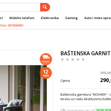
ri
Mobilni telefoni
Elektronika
Gaming
Auto i moto opr
efon: 067606963
BAŠTENSKA GARNI
395,00
290,
Cijena
Baštenska garnitura "NOVARA" - Ud
terasu uz našu ekskluzivnu bašte
Dostavljamo već od
28.08.202