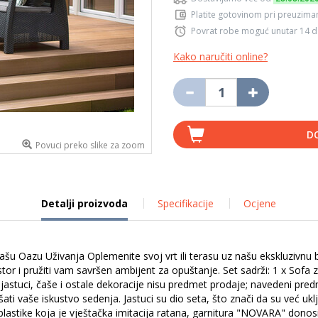
Platite gotovinom pri preuziman
Povrat robe moguć unutar 14 
Kako naručiti online?
D
Povuci preko slike za zoom
Detalji proizvoda
Specifikacije
Ocjene
šu Oazu Uživanja Oplemenite svoj vrt ili terasu uz našu ekskluzivnu 
r i pružiti vam savršen ambijent za opuštanje. Set sadrži: 1 x Sofa za 
jastuci, čaše i ostale dekoracije nisu predmet prodaje; navedeni predm
šati vaše iskustvo sedenja. Jastuci su dio seta, što znači da su već uk
 plastike koja je vještačka imitacija ratana, garnitura "NOVARA" donosi