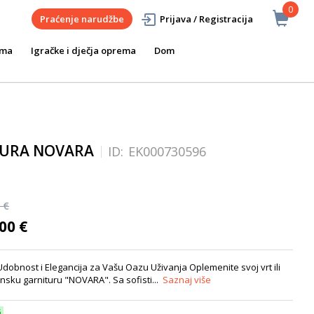
0
Praćenje narudžbe
Prijava / Registracija
ema
Igračke i dječja oprema
Dom
TURA NOVARA
ID:
EK000730596
 €
00 €
obnost i Elegancija za Vašu Oazu Uživanja Oplemenite svoj vrt ili
nsku garnituru "NOVARA". Sa sofisti...
Saznaj više
6