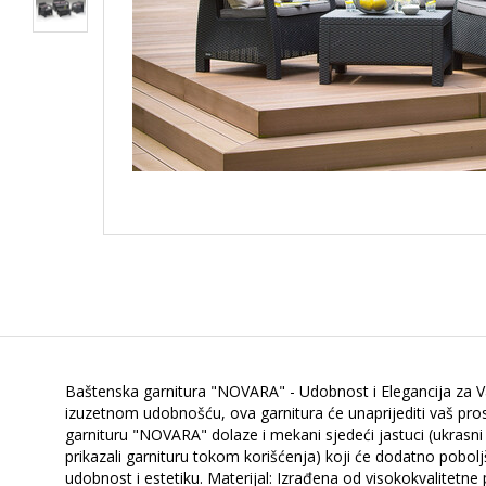
Baštenska garnitura "NOVARA" - Udobnost i Elegancija za Va
izuzetnom udobnošću, ova garnitura će unaprijediti vaš prosto
garnituru "NOVARA" dolaze i mekani sjedeći jastuci (ukrasni 
prikazali garnituru tokom korišćenja) koji će dodatno pobolj
udobnost i estetiku. Materijal: Izrađena od visokokvalitetne