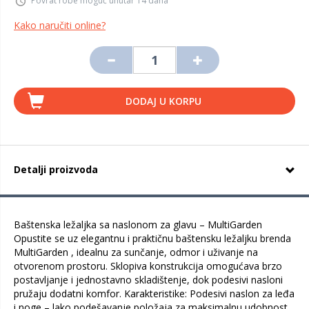
Povrat robe moguć unutar 14 dana
Kako naručiti online?
DODAJ U KORPU
Detalji proizvoda
Baštenska ležaljka sa naslonom za glavu – MultiGarden
Opustite se uz elegantnu i praktičnu baštensku ležaljku brenda
MultiGarden , idealnu za sunčanje, odmor i uživanje na
otvorenom prostoru. Sklopiva konstrukcija omogućava brzo
postavljanje i jednostavno skladištenje, dok podesivi nasloni
pružaju dodatni komfor. Karakteristike: Podesivi naslon za leđa
i noge – lako podešavanje položaja za maksimalnu udobnost