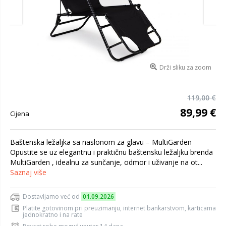
Drži sliku za zoom
119,00 €
89,99 €
Cijena
Baštenska ležaljka sa naslonom za glavu – MultiGarden
Opustite se uz elegantnu i praktičnu baštensku ležaljku brenda
MultiGarden , idealnu za sunčanje, odmor i uživanje na ot...
Saznaj više
Dostavljamo već od
01.09.2026
Platite gotovinom pri preuzimanju, internet bankarstvom, karticama
jednokratno i na rate