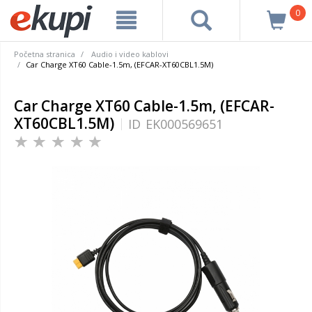
0
Početna stranica
Audio i video kablovi
Car Charge XT60 Cable-1.5m, (EFCAR-XT60CBL1.5M)
Car Charge XT60 Cable-1.5m, (EFCAR-
XT60CBL1.5M)
ID
EK000569651