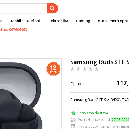
ri
Mobilni telefoni
Elektronika
Gaming
Auto i moto opr
efon: 067606963
Samsung Buds3 FE 
117,
Cijena
Samsung Buds3 FE SM-R420NZKA
Besplatna dostava
Dostavljamo već od
07.08.202
Platite gotovinom pri preuziman