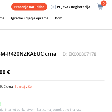
0
Praćenje narudžbe
Prijava / Registracija
ema
Igračke i dječja oprema
Dom
SM-R420NZKAEUC crna
ID:
EK000807178
00 €
EUC crna
Saznaj više
6
ju, internet bankarstvom, karticama jednokratno i na rate