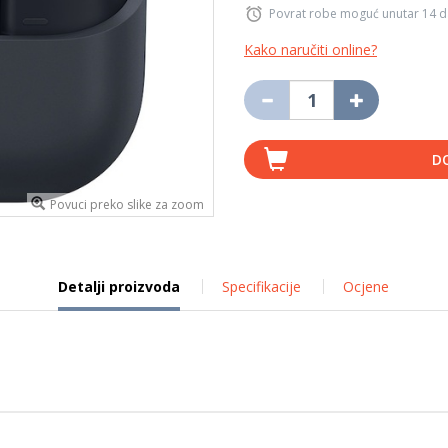
Povrat robe moguć unutar 14 
Kako naručiti online?
D
Povuci preko slike za zoom
Detalji proizvoda
Specifikacije
Ocjene