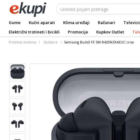
Gume
Kućni aparati
Klima uređaji
Računari
Televizo
Električni trotineti i bicikli
Promocije
Kupkov Outlet
Tel
Početna stranica
Slušalice
Samsung Buds3 FE SM-R420NZKAEUC crna