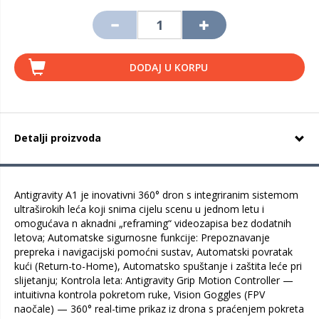
DODAJ U KORPU
Detalji proizvoda
Antigravity A1 je inovativni 360° dron s integriranim sistemom
ultraširokih leća koji snima cijelu scenu u jednom letu i
omogućava n aknadni „reframing“ videozapisa bez dodatnih
letova; Automatske sigurnosne funkcije: Prepoznavanje
prepreka i navigacijski pomoćni sustav, Automatski povratak
kući (Return-to-Home), Automatsko spuštanje i zaštita leće pri
slijetanju; Kontrola leta: Antigravity Grip Motion Controller —
intuitivna kontrola pokretom ruke, Vision Goggles (FPV
naočale) — 360° real-time prikaz iz drona s praćenjem pokreta