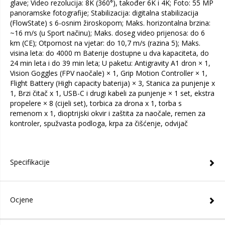
glave; Video rezolucija: 8K (360°), također 6K i 4K; Foto: 55 MP
panoramske fotografije; Stabilizacija: digitalna stabilizacija
(FlowState) s 6-osnim žiroskopom; Maks. horizontalna brzina:
~16 m/s (u Sport načinu); Maks. doseg video prijenosa: do 6
km (CE); Otpornost na vjetar: do 10,7 m/s (razina 5); Maks.
visina leta: do 4000 m Baterije dostupne u dva kapaciteta, do
24 min leta i do 39 min leta; U paketu: Antigravity A1 dron × 1,
Vision Goggles (FPV naočale) × 1, Grip Motion Controller × 1,
Flight Battery (High capacity baterija) × 3, Stanica za punjenje x
1, Brzi čitač x 1, USB-C i drugi kabeli za punjenje × 1 set, ekstra
propelere × 8 (cijeli set), torbica za drona x 1, torba s
remenom x 1, dioptrijski okvir i zaštita za naočale, remen za
kontroler, spužvasta podloga, krpa za čišćenje, odvijač
Specifikacije
Ocjene