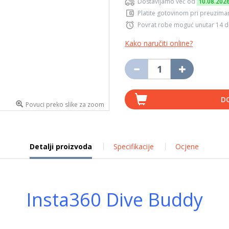
Dostavljamo već od
10.08.202
Platite gotovinom pri preuziman
Povrat robe moguć unutar 14 
Kako naručiti online?
D
Povuci preko slike za zoom
Detalji proizvoda
Specifikacije
Ocjene
Insta360 Dive Buddy