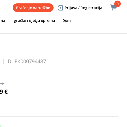
0
Praćenje narudžbe
Prijava / Registracija
ema
Igračke i dječja oprema
Dom
y
ID:
EK000794487
 €
9 €