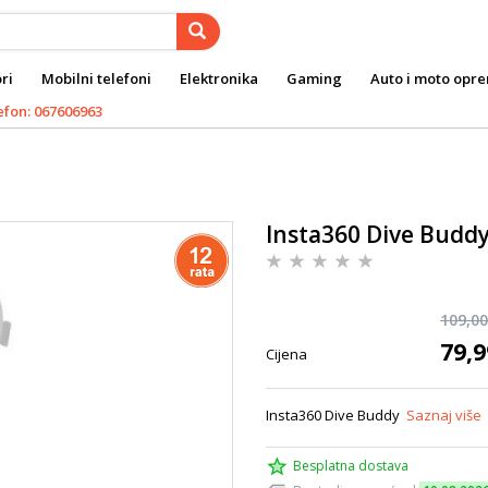
ri
Mobilni telefoni
Elektronika
Gaming
Auto i moto opr
efon: 067606963
Insta360 Dive Budd
109,00
79,9
Cijena
Insta360 Dive Buddy
Saznaj više
Besplatna dostava