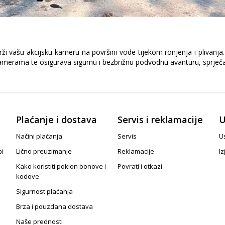
 vašu akcijsku kameru na površini vode tijekom ronjenja i plivanja. I
amerama te osigurava sigurnu i bezbrižnu podvodnu avanturu, sprječa
Plaćanje i dostava
Servis i reklamacije
U
Načini plaćanja
Servis
Us
pi
Lično preuzimanje
Reklamacije
Iz
Kako koristiti poklon bonove i
Povrati i otkazi
kodove
Sigurnost plaćanja
Brza i pouzdana dostava
Naše prednosti