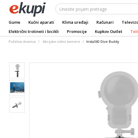
Gume
Kućni aparati
Klima uređaji
Računari
Televizo
Električni trotineti i bicikli
Promocije
Kupkov Outlet
Tel
Početna stranica
Akcijske video kamere
Insta360 Dive Buddy