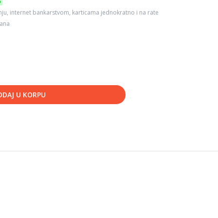
6
ju, internet bankarstvom, karticama jednokratno i na rate
dana
ODAJ U KORPU