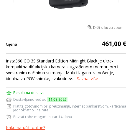
Drži sliku za zoom
461,00 €
Cijena
Insta360 GO 3S Standard Edition Midnight Black je ultra-
kompaktna 4K akcijska kamera s ugrađenom memorijom i
svestranim načinima snimanja. Mala i lagana za nošenje,
idealna za POV snimke, svakodnev...
Saznaj više
Besplatna dostava
Dostavljamo već od
11.08.2026
Platite gotovinom pri preuzimanju, internet bankarstvom, karticama
jednokratno i na rate
Povrat robe moguć unutar 14 dana
Kako naručiti online?