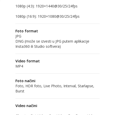
2.7K (16:9): 2688×1520@30/25/24fps
1080p (4:3): 1920×1440@30/25/24fps
Foto format
JPG
DNG (može se izvesti u JPG putem aplikacije
Insta360 ili Studio softvera)
Video format
MP4
Foto načini
Foto, HDR foto, Live Photo, Interval, Starlapse,
Burst
Video načini