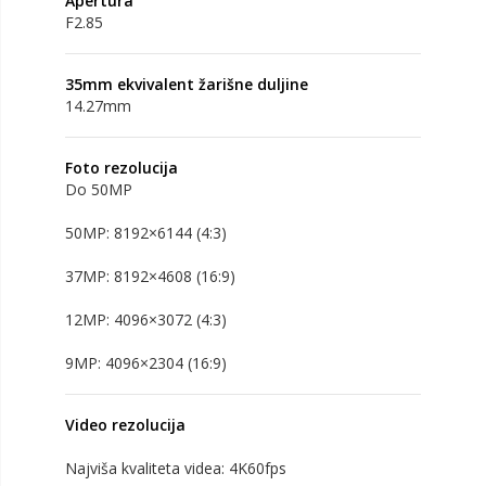
Apertura
F2.85
35mm ekvivalent žarišne duljine
14.27mm
Foto rezolucija
Do 50MP
50MP: 8192×6144 (4:3)
37MP: 8192×4608 (16:9)
12MP: 4096×3072 (4:3)
9MP: 4096×2304 (16:9)
Video rezolucija