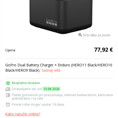
Drži sliku za zoom
77,92 €
Cijena
GoPro Dual Battery Charger + Enduro (HERO11 Black/HERO10
Black/HERO9 Black)
Saznaj više
Besplatna dostava
Dostavljamo već od
13.08.2026
Platite gotovinom pri preuzimanju, internet bankarstvom, karticama
jednokratno i na rate
Povrat robe moguć unutar 14 dana
Kako naručiti online?