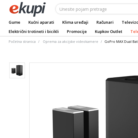
Gume
Kućni aparati
Klima uređaji
Računari
Televizo
Električni trotineti i bicikli
Promocije
Kupkov Outlet
Tel
Početna stranica
Oprema za akcijske videokamere
GoPro MAX Dual Bat