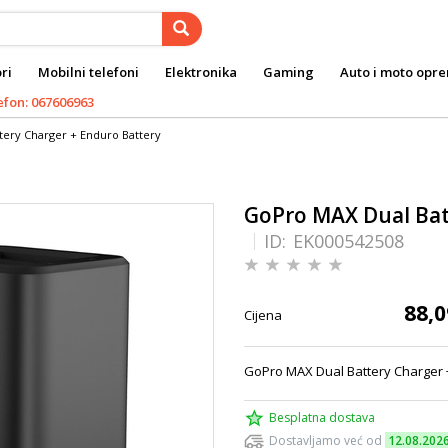
ri
Mobilni telefoni
Elektronika
Gaming
Auto i moto opr
efon: 067606963
tery Charger + Enduro Battery
GoPro MAX Dual Bat
ID:
EK000542508
88,0
Cijena
GoPro MAX Dual Battery Charger 
Besplatna dostava
Dostavljamo već od
12.08.202