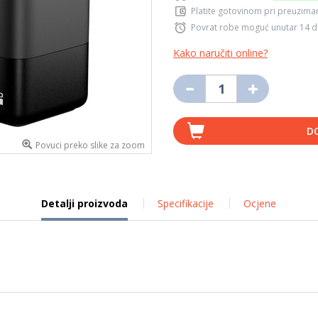
Platite gotovinom pri preuziman
Povrat robe moguć unutar 14 
Kako naručiti online?
D
Povuci preko slike za zoom
Detalji proizvoda
Specifikacije
Ocjene