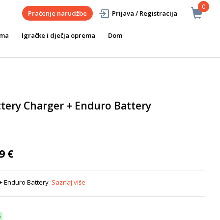
0
Praćenje narudžbe
Prijava / Registracija
ema
Igračke i dječja oprema
Dom
tery Charger + Enduro Battery
9 €
+ Enduro Battery
Saznaj više
6