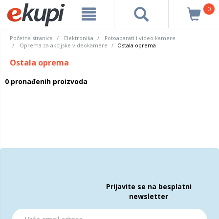
0
Početna stranica
Elektronika
Fotoaparati i video kamere
Oprema za akcijske videokamere
Ostala oprema
Ostala oprema
0 pronađenih proizvoda
Prijavite se na besplatni
newsletter