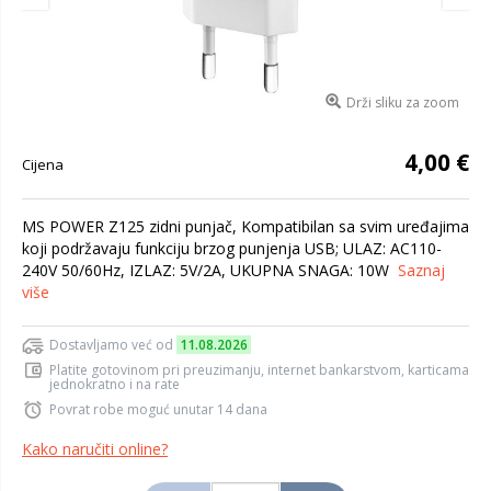
Drži sliku za zoom
4,00 €
Cijena
MS POWER Z125 zidni punjač, Kompatibilan sa svim uređajima
koji podržavaju funkciju brzog punjenja USB; ULAZ: AC110-
240V 50/60Hz, IZLAZ: 5V/2A, UKUPNA SNAGA: 10W
Saznaj
više
Dostavljamo već od
11.08.2026
Platite gotovinom pri preuzimanju, internet bankarstvom, karticama
jednokratno i na rate
Povrat robe moguć unutar 14 dana
Kako naručiti online?