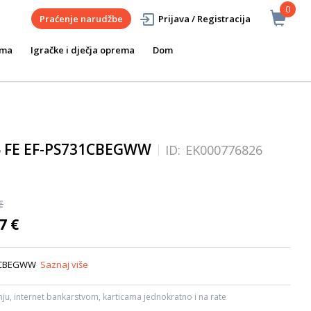
0
Praćenje narudžbe
Prijava / Registracija
ema
Igračke i dječja oprema
Dom
5 FE EF-PS731CBEGWW
ID:
EK000776826
€
7 €
31CBEGWW
Saznaj više
ju, internet bankarstvom, karticama jednokratno i na rate