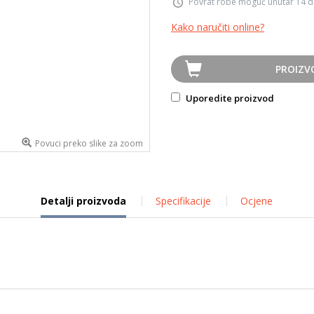
Povrat robe moguć unutar 14 
Kako naručiti online?
PROIZV
Uporedite proizvod
Povuci preko slike za zoom
Detalji proizvoda
Specifikacije
Ocjene