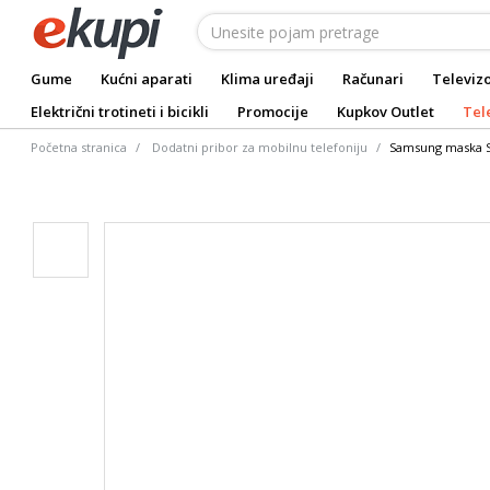
Gume
Kućni aparati
Klima uređaji
Računari
Televizo
Električni trotineti i bicikli
Promocije
Kupkov Outlet
Tel
Početna stranica
Dodatni pribor za mobilnu telefoniju
Samsung maska 