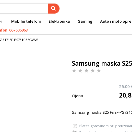
ri
Mobilni telefoni
Elektronika
Gaming
Auto i moto opr
efon: 067606963
S25 FE EF-PS731CBEGWW
Samsung maska S2
26,00 
20,8
Cijena
Samsung maska S25 FE EF-PS7
Platite gotovinom pri preuziman