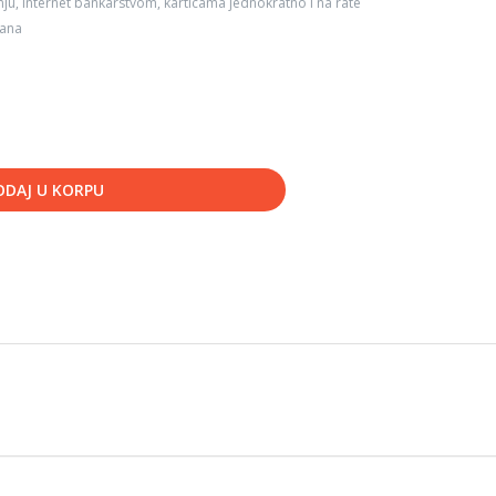
ju, internet bankarstvom, karticama jednokratno i na rate
dana
ODAJ U KORPU