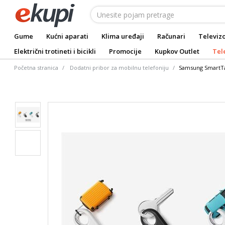
Gume
Kućni aparati
Klima uređaji
Računari
Televizo
Električni trotineti i bicikli
Promocije
Kupkov Outlet
Tel
Početna stranica
Dodatni pribor za mobilnu telefoniju
Samsung SmartTa