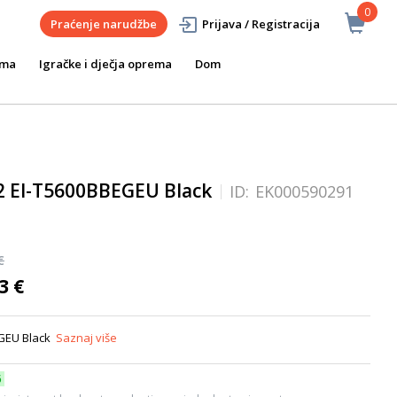
0
Praćenje narudžbe
Prijava / Registracija
ema
Igračke i dječja oprema
Dom
 EI-T5600BBEGEU Black
ID:
EK000590291
€
3 €
GEU Black
Saznaj više
6