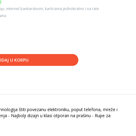
6
ju, internet bankarstvom, karticama jednokratno i na rate
dana
ODAJ U KORPU
nologija štiti povezanu elektroniku, poput telefona, mreže i
a - Najbolji dizajn u klasi otporan na prašinu - Rupe za