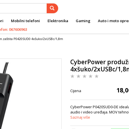
ri
Mobilni telefoni
Elektronika
Gaming
Auto i moto opr
efon: 067606963
n.zaštita P0420SUD0 4xšuko/2xUSBc/1,8m
CyberPower produžn
4xšuko/2xUSBc/1,8
18,0
Cijena
CyberPower P0420SUD0-DE idealan j
audio i video uređaja. MOV tehnol
Saznaj više