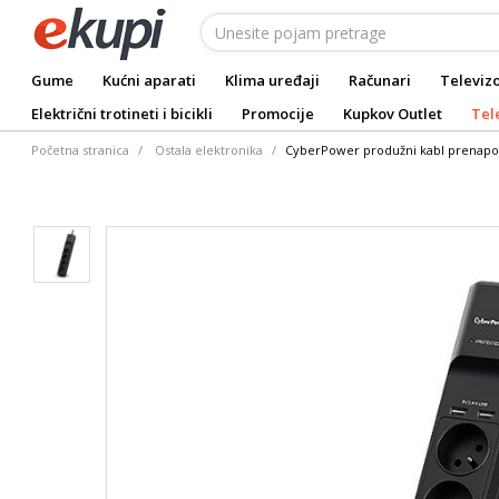
Gume
Kućni aparati
Klima uređaji
Računari
Televizo
Električni trotineti i bicikli
Promocije
Kupkov Outlet
Tel
Početna stranica
Ostala elektronika
CyberPower produžni kabl prenapo