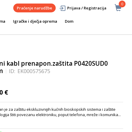
0
Praćenje narudžbe
Prijava / Registracija
ema
Igračke i dječja oprema
Dom
i kabl prenapon.zaštita P0420SUD0
m
ID:
EK000575675
0 €
e za zaštitu ekskluzivnijih kućnih bioskopskih sistema i zaštite
ogija štiti povezanu elektroniku, poput telefona, mreže i komunika...