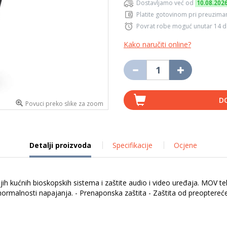
Dostavljamo već od
10.08.202
Platite gotovinom pri preuziman
Povrat robe moguć unutar 14 
Kako naručiti online?
D
Povuci preko slike za zoom
Detalji proizvoda
Specifikacije
Ocjene
h kućnih bioskopskih sistema i zaštite audio i video uređaja. MOV teh
malnosti napajanja. - Prenaponska zaštita - Zaštita od preopterećenj