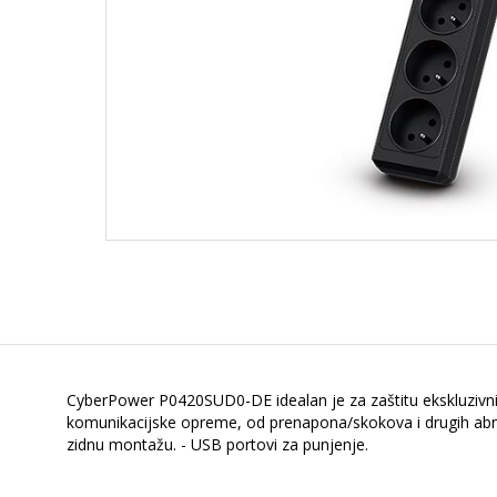
CyberPower P0420SUD0-DE idealan je za zaštitu ekskluzivniji
komunikacijske opreme, od prenapona/skokova i drugih abnor
zidnu montažu. - USB portovi za punjenje.