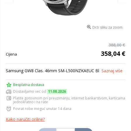
Drži sliku za zoom
388,00 €
358,04 €
Cijena
Samsung GW8 Clas. 46mm SM-L500NZKAEUC Bl
Saznaj više
Besplatna dostava
Dostavljamo već od
11.08.2026
Platite gotovinom pri preuzimanju, internet bankarstvom, karticama
jednokratno i na rate
Povrat robe moguć unutar 14 dana
Kako naručiti online?