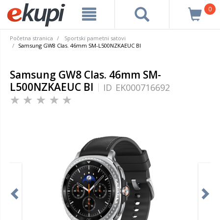
0
Početna stranica
Sportski pametni satovi
Samsung GW8 Clas. 46mm SM-L500NZKAEUC Bl
Samsung GW8 Clas. 46mm SM-
L500NZKAEUC Bl
ID
EK000716692