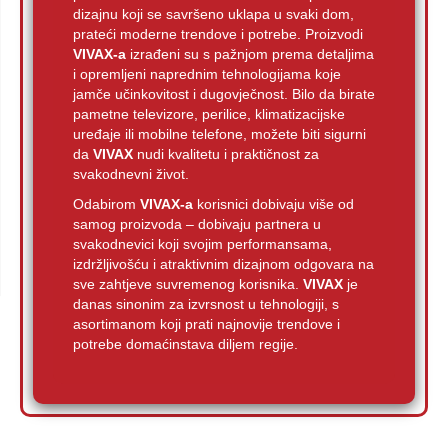
dizajnu koji se savršeno uklapa u svaki dom,
prateći moderne trendove i potrebe. Proizvodi
VIVAX-a
izrađeni su s pažnjom prema detaljima
i opremljeni naprednim tehnologijama koje
jamče učinkovitost i dugovječnost. Bilo da birate
pametne televizore, perilice, klimatizacijske
uređaje ili mobilne telefone, možete biti sigurni
da
VIVAX
nudi kvalitetu i praktičnost za
svakodnevni život.
Odabirom
VIVAX-a
korisnici dobivaju više od
samog proizvoda – dobivaju partnera u
svakodnevici koji svojim performansama,
izdržljivošću i atraktivnim dizajnom odgovara na
sve zahtjeve suvremenog korisnika.
VIVAX
je
danas sinonim za izvrsnost u tehnologiji, s
asortimanom koji prati najnovije trendove i
potrebe domaćinstava diljem regije.