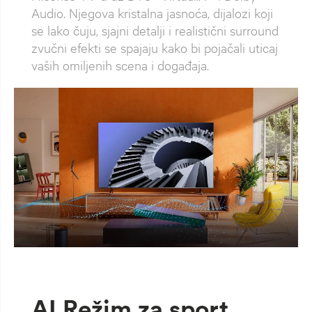
Audio. Njegova kristalna jasnoća, dijalozi koji
se lako čuju, sjajni detalji i realistični surround
zvučni efekti se spajaju kako bi pojačali uticaj
vaših omiljenih scena i događaja.
AI Režim za sport