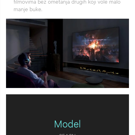
filmovima bez ometanja drugih koji vole malo
manje buke.
Model