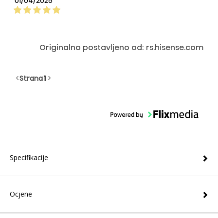
01/04/2025
Originalno postavljeno od: rs.hisense.com
<
Strana
1
>
Specifikacije
Ocjene