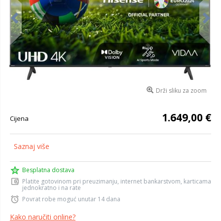
Drži sliku za zoom
1.649,00 €
Cijena
Saznaj više
Besplatna dostava
Platite gotovinom pri preuzimanju, internet bankarstvom, karticama
jednokratno i na rate
Povrat robe moguć unutar 14 dana
Kako naručiti online?