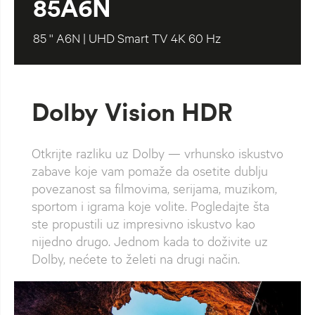
85A6N
85 '' A6N | UHD Smart TV 4K 60 Hz
Dolby Vision HDR
Otkrijte razliku uz Dolby — vrhunsko iskustvo
zabave koje vam pomaže da osetite dublju
povezanost sa filmovima, serijama, muzikom,
sportom i igrama koje volite. Pogledajte šta
ste propustili uz impresivno iskustvo kao
nijedno drugo. Jednom kada to doživite uz
Dolby, nećete to želeti na drugi način.