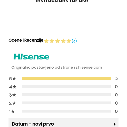
Instructions for use
U
Ocene i Recenzije
(3)
Originalno postavljeno od strane rs.hisense.com
★
3
5
★
0
4
★
0
3
★
0
2
★
0
1
Datum - novi prvo