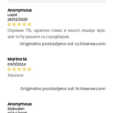
Anonymous
Lukáš
28/02/2025
Огроман ТВ, одлична слика и нешто лошији звук,
али то ћу решити са соундбаром.
Originalno postavljeno od: cz.hisense.com
Marina M.
09/11/2024
Хисенсе
Originalno postavljeno od: hr.hisense.com
Anonymous
Slobodan