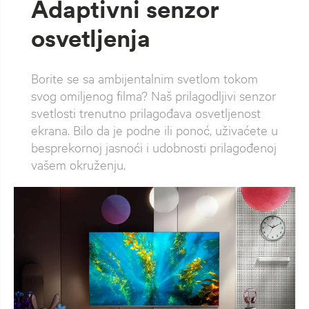
Adaptivni senzor
osvetljenja
Borite se sa ambijentalnim svetlom tokom
svog omiljenog filma? Naš prilagodljivi senzor
svetlosti trenutno prilagođava osvetljenost
ekrana. Bilo da je podne ili ponoć, uživaćete u
besprekornoj jasnoći i udobnosti prilagođenoj
vašem okruženju.