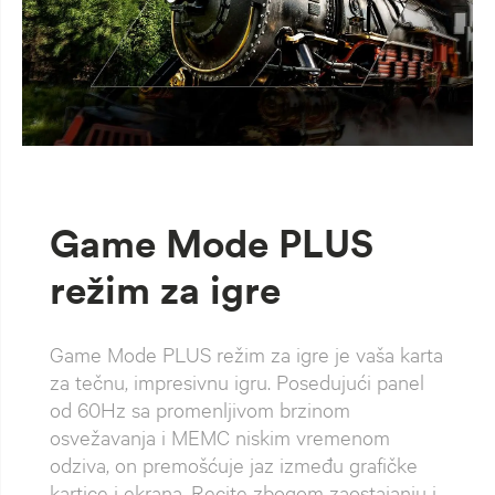
Game Mode PLUS
režim za igre
Game Mode PLUS režim za igre je vaša karta
za tečnu, impresivnu igru. Posedujući panel
od 60Hz sa promenljivom brzinom
osvežavanja i MEMC niskim vremenom
odziva, on premošćuje jaz između grafičke
kartice i ekrana. Recite zbogom zaostajanju i