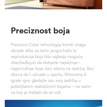
Preciznost boja
Precision Color tehnologija koristi snagu
obrade slike sa četiri jezgra kako bi
reprodukcija boja bila najbolja moguća,
obezbeđujući da dobijete najtačnije i
najprirodnije boje, bez obzira na sadržaj. Bez
obzira da li uživate u sportu, filmovima ili
igrate igre, gledajte sav svoj sadržaj u
poboljšanim realističnim bojama – na način
na koji je trebalo da se vidi.