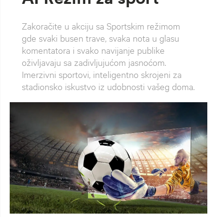
Zakoračite u akciju sa Sportskim režimom
gde svaki busen trave, svaka nota u glasu
komentatora i svako navijanje publike
oživljavaju sa zadivljujućom jasnoćom.
Imerzivni sportovi, inteligentno skrojeni za
stadionsko iskustvo iz udobnosti vašeg doma.