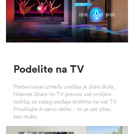
Podelite na TV
Prebacivanje između uređaja je stara škola.
Hisense Share-to-TV prenosi vaš omiljeni
sadržaj sa vašeg uređaja direktno na vaš TV.
Preslikajte ili samo delite – to je vaš izbor,
bez muke.