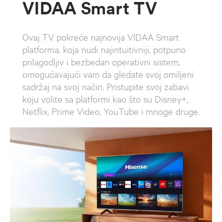
VIDAA Smart TV
Ovaj TV pokreće najnovija VIDAA Smart
platforma, koja nudi najintuitivniji, potpuno
prilagodljiv i bezbedan operativni sistem,
omogućavajući vam da gledate svoj omiljeni
sadržaj na svoj način. Pristupite svoj zabavi
koju volite sa platformi kao što su Disney+,
Netflix, Prime Video, YouTube i mnoge druge.