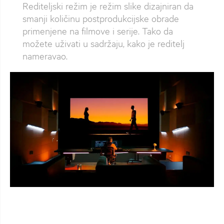
Rediteljski režim je režim slike dizajniran da
smanji količinu postprodukcijske obrade
primenjene na filmove i serije. Tako da
možete uživati u sadržaju, kako je reditelj
nameravao.