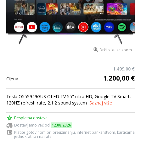
Drži sliku za zoom
1.499,00 €
1.200,00 €
Cijena
Tesla O55S949GUS OLED TV 55" ultra HD, Google TV Smart,
120HZ refresh rate, 2.1.2 sound system
Saznaj više
Besplatna dostava
Dostavljamo već od
12.08.2026
Platite gotovinom pri preuzimanju, internet bankarstvom, karticama
jednokratno i na rate