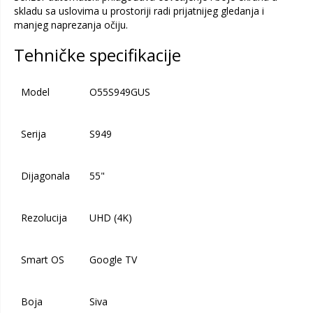
skladu sa uslovima u prostoriji radi prijatnijeg gledanja i
manjeg naprezanja očiju.
Tehničke specifikacije
Model
O55S949GUS
Serija
S949
Dijagonala
55"
Rezolucija
UHD (4K)
Smart OS
Google TV
Boja
Siva