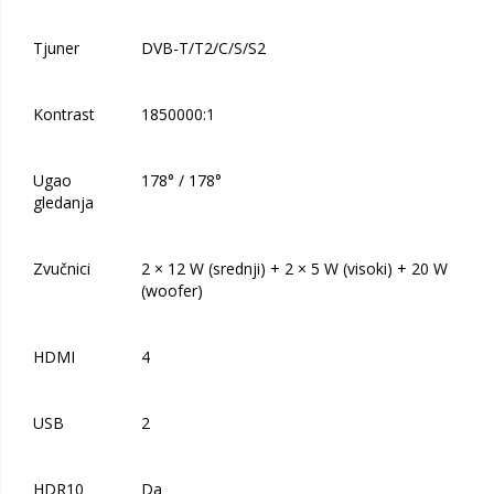
Tjuner
DVB-T/T2/C/S/S2
Kontrast
1850000:1
Ugao
178° / 178°
gledanja
Zvučnici
2 × 12 W (srednji) + 2 × 5 W (visoki) + 20 W
(woofer)
HDMI
4
USB
2
HDR10
Da