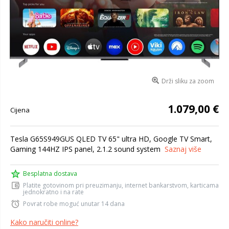
Drži sliku za zoom
1.079,00 €
Cijena
Tesla G65S949GUS QLED TV 65" ultra HD, Google TV Smart,
Gaming 144HZ IPS panel, 2.1.2 sound system
Saznaj više
Besplatna dostava
Platite gotovinom pri preuzimanju, internet bankarstvom, karticama
jednokratno i na rate
Povrat robe moguć unutar 14 dana
Kako naručiti online?