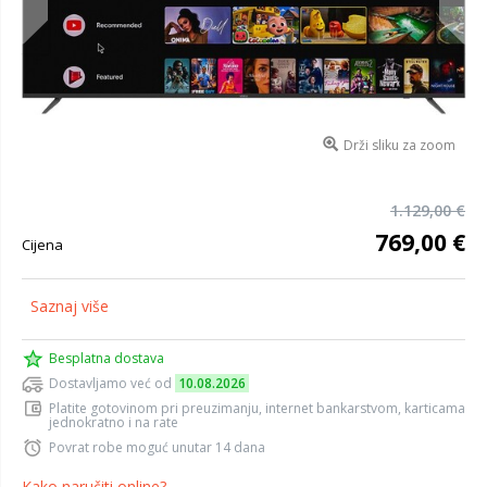
Drži sliku za zoom
1.129,00 €
769,00 €
Cijena
Saznaj više
Besplatna dostava
Dostavljamo već od
10.08.2026
Platite gotovinom pri preuzimanju, internet bankarstvom, karticama
jednokratno i na rate
Povrat robe moguć unutar 14 dana
Kako naručiti online?