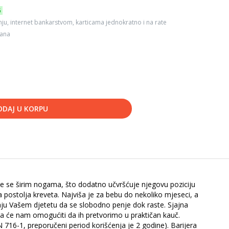
6
ju, internet bankarstvom, karticama jednokratno i na rate
dana
ODAJ U KORPU
uje se širim nogama, što dodatno učvršćuje njegovu poziciju
postolja kreveta. Najviša je za bebu do nekoliko mjeseci, a
aju Vašem djetetu da se slobodno penje dok raste. Sjajna
 će nam omogućiti da ih pretvorimo u praktičan kauč.
N 716-1, preporučeni period korišćenja je 2 godine). Barijera