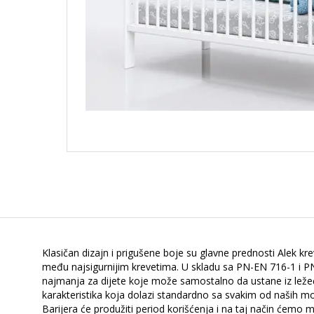
Klasičan dizajn i prigušene boje su glavne prednosti Alek kr
među najsigurnijim krevetima. U skladu sa PN-EN 716-1 i PN
najmanja za dijete koje može samostalno da ustane iz ležec
karakteristika koja dolazi standardno sa svakim od naših m
Barijera će produžiti period korišćenja i na taj način ćem