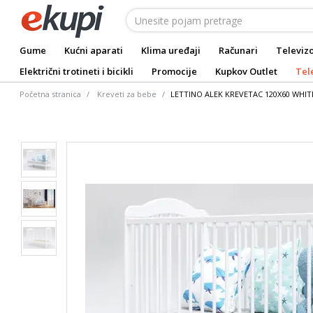
Gume
Kućni aparati
Klima uređaji
Računari
Televizo
Električni trotineti i bicikli
Promocije
Kupkov Outlet
Tel
Početna stranica
Kreveti za bebe
LETTINO ALEK KREVETAC 120X60 WHIT