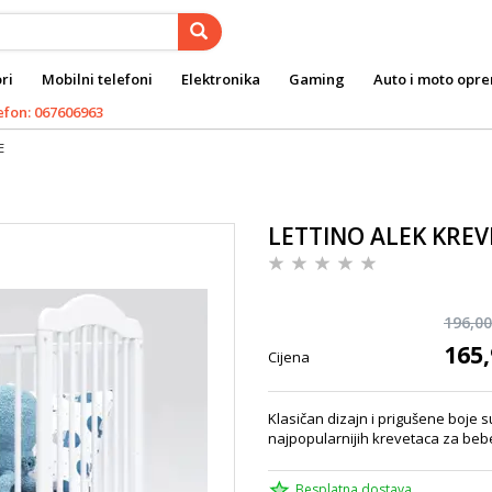
ri
Mobilni telefoni
Elektronika
Gaming
Auto i moto opr
efon: 067606963
E
LETTINO ALEK KREV
196,00
165,
Cijena
Klasičan dizajn i prigušene boje 
najpopularnijih krevetaca za bebe
Besplatna dostava