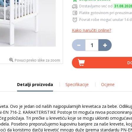
Dostavljamo već od
31.08.202
Platite gotovinom pri preuziman
Povrat robe moguć unutar 14 
Kako naručiti online?
Povuci preko slike za zoom
D
Detalji proizvoda
Specifikacije
Ocjene
eveta. Ovo je jedan od naših najpopularnijih krevetaca za bebe. Odlik
-EN 716-2. KARAKTERISTIKE Postoje tri moguća nivoa pozicioniranja 
́eg položaja. Tri prečke u krevetiću koje se mogu ukloniti omogućav
odela. Posebno preporučujemo kupovinu barijere za naše krevete, koja
o moći da koristimo dječiji krevetić mnogo duže (prema standardu PN-E