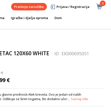
0
Praćenje narudžbe
Prijava / Registracija
ema
Igračke i dječja oprema
Dom
ETAC 120X60 WHITE
ID:
EK000695051
 €
99 €
su glavne prednosti Alek kreveta. Ovo je jedan od naših
. Odlikuje se širim nogama, što dodatno učvr...
Saznaj više