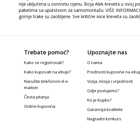
nije uključena u osnovnu cijenu. Boja Alek kreveta u ovoj po
paketima sa uputstvom za samomontažu. VIŠE INFORMACIJA
gornje trake su zaobljene. Sve kritične ivice kreveta su zaobl
Trebate pomoć?
Upoznajte nas
Kako se registrovati?
O nama
Kako kupovati na eKupi?
Prednosti kupovine na eKu
Naručite telefonom ili e-
Vizija, misija i vrijednosti
mailom
Gdje poslujemo?
Česta pitanja
Ko je Kupko?
Online kupovina
Garancija kvalitete
Nagradni konkurs