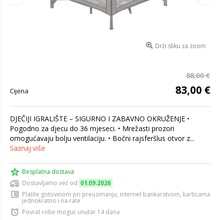
Drži sliku za zoom
88,00 €
83,00 €
Cijena
DJEČIJI IGRALIŠTE – SIGURNO I ZABAVNO OKRUŽENJE •
Pogodno za djecu do 36 mjeseci. • Mrežasti prozori
omogućavaju bolju ventilaciju. • Bočni rajsferšlus otvor z...
Saznaj više
Besplatna dostava
Dostavljamo već od
01.09.2026
Platite gotovinom pri preuzimanju, internet bankarstvom, karticama
jednokratno i na rate
Povrat robe moguć unutar 14 dana