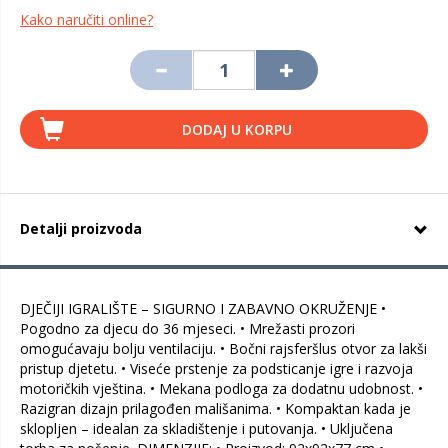
Kako naručiti online?
DODAJ U KORPU
Detalji proizvoda
DJEČIJI IGRALIŠTE – SIGURNO I ZABAVNO OKRUŽENJE •
Pogodno za djecu do 36 mjeseci. • Mrežasti prozori
omogućavaju bolju ventilaciju. • Bočni rajsferšlus otvor za lakši
pristup djetetu. • Viseće prstenje za podsticanje igre i razvoja
motoričkih vještina. • Mekana podloga za dodatnu udobnost. •
Razigran dizajn prilagođen mališanima. • Kompaktan kada je
sklopljen – idealan za skladištenje i putovanja. • Uključena