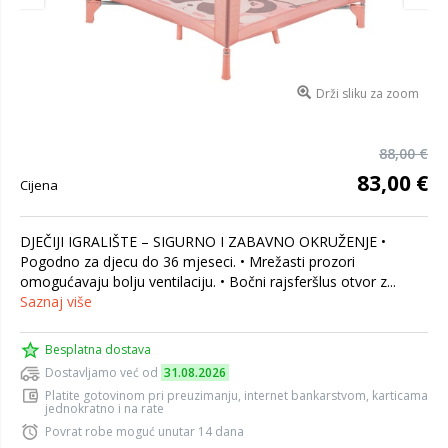
Drži sliku za zoom
88,00 €
83,00 €
Cijena
DJEČIJI IGRALIŠTE – SIGURNO I ZABAVNO OKRUŽENJE •
Pogodno za djecu do 36 mjeseci. • Mrežasti prozori
omogućavaju bolju ventilaciju. • Bočni rajsferšlus otvor z...
Saznaj više
Besplatna dostava
Dostavljamo već od
31.08.2026
Platite gotovinom pri preuzimanju, internet bankarstvom, karticama
jednokratno i na rate
Povrat robe moguć unutar 14 dana