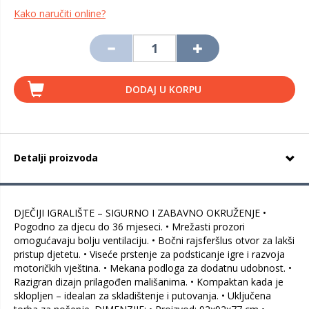
Kako naručiti online?
DODAJ U KORPU
Detalji proizvoda
DJEČIJI IGRALIŠTE – SIGURNO I ZABAVNO OKRUŽENJE •
Pogodno za djecu do 36 mjeseci. • Mrežasti prozori
omogućavaju bolju ventilaciju. • Bočni rajsferšlus otvor za lakši
pristup djetetu. • Viseće prstenje za podsticanje igre i razvoja
motoričkih vještina. • Mekana podloga za dodatnu udobnost. •
Razigran dizajn prilagođen mališanima. • Kompaktan kada je
sklopljen – idealan za skladištenje i putovanja. • Uključena