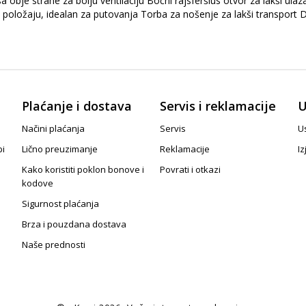
sa obje strane za bolju ventilaciju Bočni rajsferšlus otvor za lakši u
 položaju, idealan za putovanja Torba za nošenje za lakši transport D
Plaćanje i dostava
Servis i reklamacije
U
Načini plaćanja
Servis
Us
pi
Lično preuzimanje
Reklamacije
Iz
Kako koristiti poklon bonove i
Povrati i otkazi
kodove
Sigurnost plaćanja
Brza i pouzdana dostava
Naše prednosti