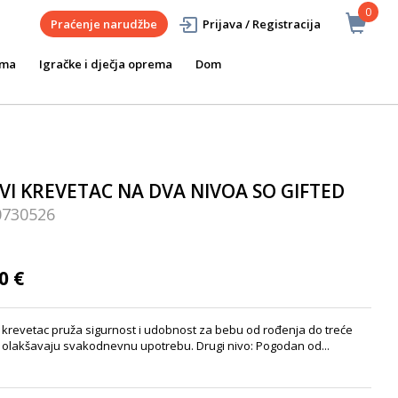
0
Praćenje narudžbe
Prijava / Registracija
ema
Igračke i dječja oprema
Dom
VI KREVETAC NA DVA NIVOA SO GIFTED
0730526
0 €
 krevetac pruža sigurnost i udobnost za bebu od rođenja do treće
je olakšavaju svakodnevnu upotrebu. Drugi nivo: Pogodan od...