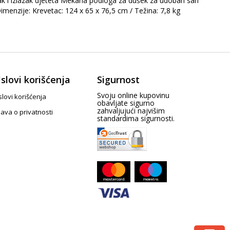
lazak i izlazak djeteta Mekana podloga za dušek za udoban san
imenzije: Krevetac: 124 x 65 x 76,5 cm / Težina: 7,8 kg
slovi korišćenja
Sigurnost
Svoju online kupovinu
lovi korišćenja
obavljate sigurno
zahvaljujući najvišim
java o privatnosti
standardima sigurnosti.