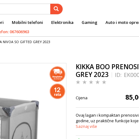
ri
Mobilni telefoni
Elektronika
Gaming
Auto i moto opr
efon: 067606963
A NIVOA SO GIFTED GREY 2023
KIKKA BOO PRENOSI
GREY 2023
ID:
EK00
85,0
Cijena
Ovaj lagan i kompaktan prenosivi
godine, uz praktične funkcije ko
Saznaj više