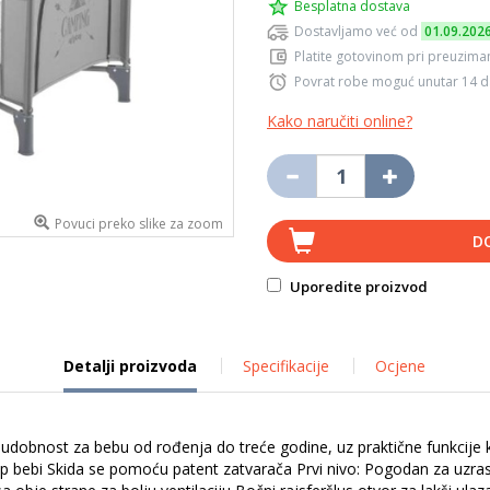
Besplatna dostava
Dostavljamo već od
01.09.202
Platite gotovinom pri preuziman
Povrat robe moguć unutar 14 
Kako naručiti online?
Povuci preko slike za zoom
D
Uporedite proizvod
Detalji proizvoda
Specifikacije
Ocjene
i udobnost za bebu od rođenja do treće godine, uz praktične funkcij
stup bebi Skida se pomoću patent zatvarača Prvi nivo: Pogodan za uzras