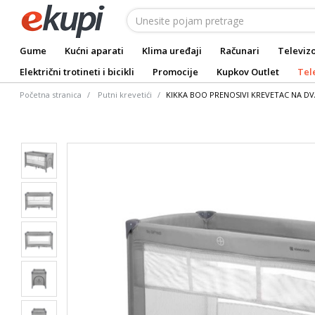
Gume
Kućni aparati
Klima uređaji
Računari
Televizo
Električni trotineti i bicikli
Promocije
Kupkov Outlet
Tel
Početna stranica
Putni krevetići
KIKKA BOO PRENOSIVI KREVETAC NA DV