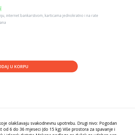
6
ju, internet bankarstvom, karticama jednokratno i na rate
dana
ODAJ U KORPU
e koje olakšavaju svakodnevnu upotrebu. Drugi nivo: Pogodan
t od 6 do 36 mjeseci (do 15 kg) Više prostora za spavanje i