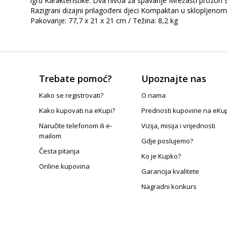
igru Karakteristike: Dva nivoa za spavanje Mrežasti prozori 
Razigrani dizajni prilagođeni djeci Kompaktan u sklopljenom
Pakovanje: 77,7 x 21 x 21 cm / Težina: 8,2 kg
Trebate pomoć?
Upoznajte nas
Kako se registrovati?
O nama
Kako kupovati na eKupi?
Prednosti kupovine na eKu
Naručite telefonom ili e-
Vizija, misija i vrijednosti
mailom
Gdje poslujemo?
Česta pitanja
Ko je Kupko?
Online kupovina
Garancija kvalitete
Nagradni konkurs