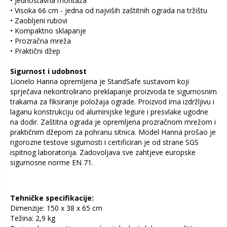
• Jednostavna montaža
• Visoka 66 cm - jedna od najviših zaštitnih ograda na tržištu
• Zaobljeni rubovi
• Kompaktno sklapanje
• Prozračna mreža
• Praktični džep
Sigurnost i udobnost
Lionelo Hanna opremljena je StandSafe sustavom koji
sprječava nekontrolirano preklapanje proizvoda te sigurnosnim
trakama za fiksiranje položaja ograde. Proizvod ima izdržljivu i
laganu konstrukciju od aluminijske legure i presvlake ugodne
na dodir. Zaštitna ograda je opremljena prozračnom mrežom i
praktičnim džepom za pohranu sitnica. Model Hanna prošao je
rigorozne testove sigurnosti i certificiran je od strane SGS
ispitnog laboratorija. Zadovoljava sve zahtjeve europske
sigurnosne norme EN 71.
Tehničke specifikacije:
Dimenzije: 150 x 38 x 65 cm
Težina: 2,9 kg