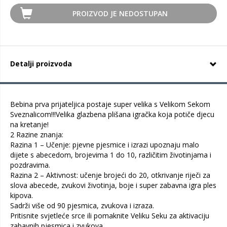
PROIZVOD JE NEDOSTUPAN
Detalji proizvoda
Bebina prva prijateljica postaje super velika s Velikom Sekom
Sveznalicom!!!Velika glazbena plišana igračka koja potiče djecu
na kretanje!
2 Razine znanja:
Razina 1 – Učenje: pjevne pjesmice i izrazi upoznaju malo
dijete s abecedom, brojevima 1 do 10, različitim životinjama i
pozdravima.
Razina 2 – Aktivnost: učenje brojeći do 20, otkrivanje riječi za
slova abecede, zvukovi životinja, boje i super zabavna igra ples
kipova.
Sadrži više od 90 pjesmica, zvukova i izraza.
Pritisnite svjetleće srce ili pomaknite Veliku Seku za aktivaciju
zabavnih pjesmica i zvukova.