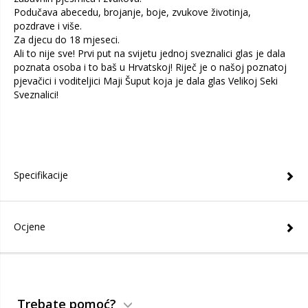
Podučava abecedu, brojanje, boje, zvukove životinja,
pozdrave i više.
Za djecu do 18 mjeseci.
Ali to nije sve! Prvi put na svijetu jednoj sveznalici glas je dala
poznata osoba i to baš u Hrvatskoj! Riječ je o našoj poznatoj
pjevačici i voditeljici Maji Šuput koja je dala glas Velikoj Seki
Sveznalici!
Specifikacije
Ocjene
Trebate pomoć?