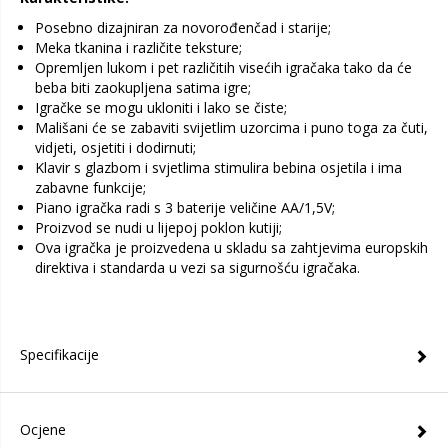
Posebno dizajniran za novorođenčad i starije;
Meka tkanina i različite teksture;
Opremljen lukom i pet različitih visećih igračaka tako da će
beba biti zaokupljena satima igre;
Igračke se mogu ukloniti i lako se čiste;
Mališani će se zabaviti svijetlim uzorcima i puno toga za čuti,
vidjeti, osjetiti i dodirnuti;
Klavir s glazbom i svjetlima stimulira bebina osjetila i ima
zabavne funkcije;
Piano igračka radi s 3 baterije veličine AA/1,5V;
Proizvod se nudi u lijepoj poklon kutiji;
Ova igračka je proizvedena u skladu sa zahtjevima europskih
direktiva i standarda u vezi sa sigurnošću igračaka.
Specifikacije
Ocjene