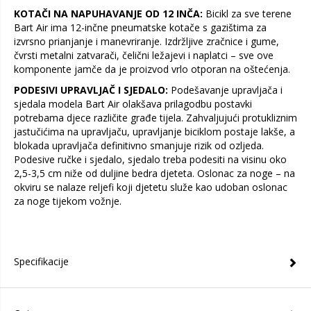
KOTAČI NA NAPUHAVANJE OD 12 INČA:
Bicikl za sve terene
Bart Air ima 12-inčne pneumatske kotače s gazištima za
izvrsno prianjanje i manevriranje. Izdržljive zračnice i gume,
čvrsti metalni zatvarači, čelični ležajevi i naplatci – sve ove
komponente jamče da je proizvod vrlo otporan na oštećenja.
PODESIVI UPRAVLJAČ I SJEDALO:
Podešavanje upravljača i
sjedala modela Bart Air olakšava prilagodbu postavki
potrebama djece različite građe tijela. Zahvaljujući protukliznim
jastučićima na upravljaču, upravljanje biciklom postaje lakše, a
blokada upravljača definitivno smanjuje rizik od ozljeda.
Podesive ručke i sjedalo, sjedalo treba podesiti na visinu oko
2,5-3,5 cm niže od duljine bedra djeteta. Oslonac za noge – na
okviru se nalaze reljefi koji djetetu služe kao udoban oslonac
za noge tijekom vožnje.
Specifikacije