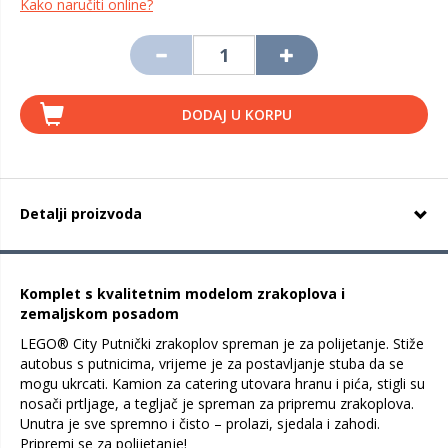
Kako naručiti online?
DODAJ U KORPU
Detalji proizvoda
Komplet s kvalitetnim modelom zrakoplova i
zemaljskom posadom
LEGO® City Putnički zrakoplov spreman je za polijetanje. Stiže
autobus s putnicima, vrijeme je za postavljanje stuba da se
mogu ukrcati. Kamion za catering utovara hranu i pića, stigli su
nosači prtljage, a tegljač je spreman za pripremu zrakoplova.
Unutra je sve spremno i čisto – prolazi, sjedala i zahodi.
Pripremi se za polijetanje!