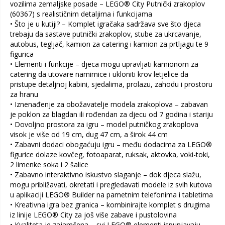
vozilima zemaljske posade – LEGO® City Putnički zrakoplov
(60367) s realističnim detaljima i funkcijama
• Što je u kutiji? – Komplet igračaka sadržava sve što djeca
trebaju da sastave putnički zrakoplov, stube za ukrcavanje,
autobus, tegljač, kamion za catering i kamion za prtljagu te 9
figurica
• Elementi i funkcije – djeca mogu upravljati kamionom za
catering da utovare namirnice i ukloniti krov letjelice da
pristupe detaljnoj kabini, sjedalima, prolazu, zahodu i prostoru
za hranu
• Iznenađenje za obožavatelje modela zrakoplova – zabavan
je poklon za blagdan ili rođendan za djecu od 7 godina i stariju
• Dovoljno prostora za igru – model putničkog zrakoplova
visok je više od 19 cm, dug 47 cm, a širok 44 cm
• Zabavni dodaci obogaćuju igru – među dodacima za LEGO®
figurice dolaze kovčeg, fotoaparat, ruksak, aktovka, voki-toki,
2 limenke soka i 2 šalice
• Zabavno interaktivno iskustvo slaganje – dok djeca slažu,
mogu približavati, okretati i pregledavati modele iz svih kutova
u aplikaciji LEGO® Builder na pametnim telefonima i tabletima
• Kreativna igra bez granica – kombinirajte komplet s drugima
iz linije LEGO® City za još više zabave i pustolovina
• Kvaliteta je zajamčena – svi LEGO® elementi ispunjavaju