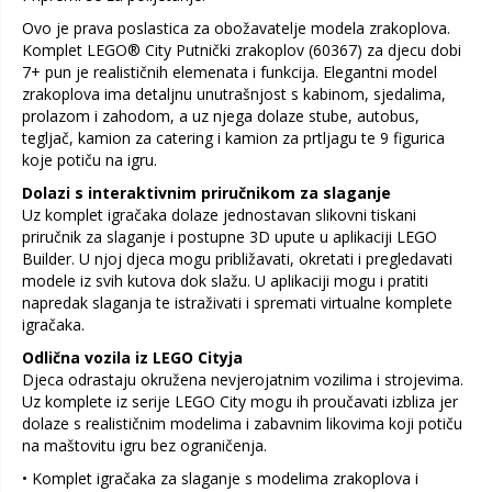
Ovo je prava poslastica za obožavatelje modela zrakoplova.
Komplet LEGO® City Putnički zrakoplov (60367) za djecu dobi
7+ pun je realističnih elemenata i funkcija. Elegantni model
zrakoplova ima detaljnu unutrašnjost s kabinom, sjedalima,
prolazom i zahodom, a uz njega dolaze stube, autobus,
tegljač, kamion za catering i kamion za prtljagu te 9 figurica
koje potiču na igru.
Dolazi s interaktivnim priručnikom za slaganje
Uz komplet igračaka dolaze jednostavan slikovni tiskani
priručnik za slaganje i postupne 3D upute u aplikaciji LEGO
Builder. U njoj djeca mogu približavati, okretati i pregledavati
modele iz svih kutova dok slažu. U aplikaciji mogu i pratiti
napredak slaganja te istraživati i spremati virtualne komplete
igračaka.
Odlična vozila iz LEGO Cityja
Djeca odrastaju okružena nevjerojatnim vozilima i strojevima.
Uz komplete iz serije LEGO City mogu ih proučavati izbliza jer
dolaze s realističnim modelima i zabavnim likovima koji potiču
na maštovitu igru bez ograničenja.
• Komplet igračaka za slaganje s modelima zrakoplova i