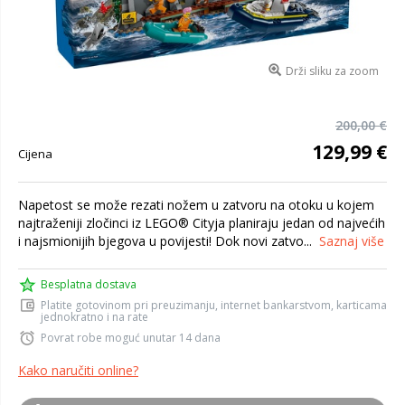
Drži sliku za zoom
200,00 €
129,99 €
Cijena
Napetost se može rezati nožem u zatvoru na otoku u kojem
najtraženiji zločinci iz LEGO® Cityja planiraju jedan od najvećih
i najsmionijih bjegova u povijesti! Dok novi zatvo...
Saznaj više
Besplatna dostava
Platite gotovinom pri preuzimanju, internet bankarstvom, karticama
jednokratno i na rate
Povrat robe moguć unutar 14 dana
Kako naručiti online?