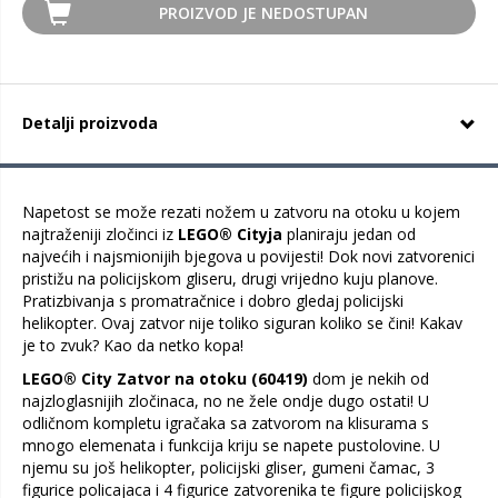
PROIZVOD JE NEDOSTUPAN
Detalji proizvoda
Napetost se može rezati nožem u zatvoru na otoku u kojem
najtraženiji zločinci iz
LEGO® Cityja
planiraju jedan od
najvećih i najsmionijih bjegova u povijesti! Dok novi zatvorenici
pristižu na policijskom gliseru, drugi vrijedno kuju planove.
Pratizbivanja s promatračnice i dobro gledaj policijski
helikopter. Ovaj zatvor nije toliko siguran koliko se čini! Kakav
je to zvuk? Kao da netko kopa!
LEGO® City Zatvor na otoku (60419)
dom je nekih od
najzloglasnijih zločinaca, no ne žele ondje dugo ostati! U
odličnom kompletu igračaka sa zatvorom na klisurama s
mnogo elemenata i funkcija kriju se napete pustolovine. U
njemu su još helikopter, policijski gliser, gumeni čamac, 3
figurice policajaca i 4 figurice zatvorenika te figure policijskog