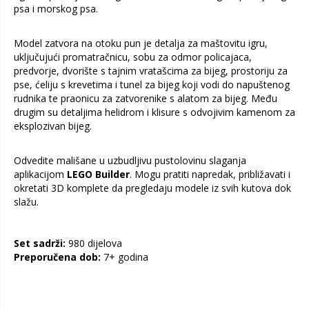
psa i morskog psa.
Model zatvora na otoku pun je detalja za maštovitu igru,
uključujući promatračnicu, sobu za odmor policajaca,
predvorje, dvorište s tajnim vratašcima za bijeg, prostoriju za
pse, ćeliju s krevetima i tunel za bijeg koji vodi do napuštenog
rudnika te praonicu za zatvorenike s alatom za bijeg. Među
drugim su detaljima helidrom i klisure s odvojivim kamenom za
eksplozivan bijeg.
Odvedite mališane u uzbudljivu pustolovinu slaganja
aplikacijom
LEGO Builder
. Mogu pratiti napredak, približavati i
okretati 3D komplete da pregledaju modele iz svih kutova dok
slažu.
Set sadrži:
980 dijelova
Preporučena dob:
7+ godina