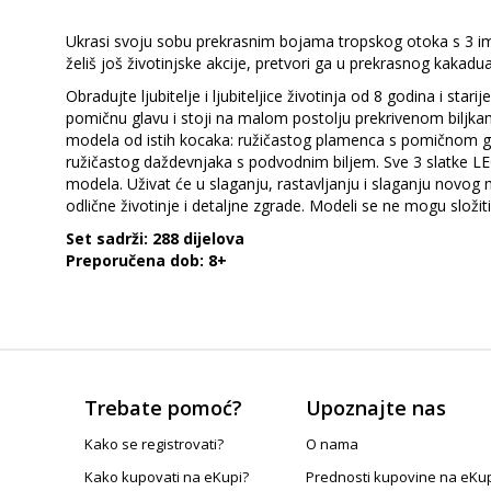
Ukrasi svoju sobu prekrasnim bojama tropskog otoka s 3 impre
želiš još životinjske akcije, pretvori ga u prekrasnog kakadu
Obradujte ljubitelje i ljubiteljice životinja od 8 godina i s
pomičnu glavu i stoji na malom postolju prekrivenom biljkama
modela od istih kocaka: ružičastog plamenca s pomičnom gl
ružičastog daždevnjaka s podvodnim biljem. Sve 3 slatke LEGO
modela. Uživat će u slaganju, rastavljanju i slaganju novog
odlične životinje i detaljne zgrade. Modeli se ne mogu složit
Set sadrži: 288 dijelova
Preporučena dob: 8+
Trebate pomoć?
Upoznajte nas
Kako se registrovati?
O nama
Kako kupovati na eKupi?
Prednosti kupovine na eKu