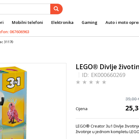
ri
Mobilni telefoni
Elektronika
Gaming
Auto i moto opr
efon: 067606963
ac 31170
LEGO® Divlje životi
ID:
EK000660269
39,00 
25,3
Cijena
LEGO® Creator 3u1 Divlje životinje
životinje u jednom kompletu LEG