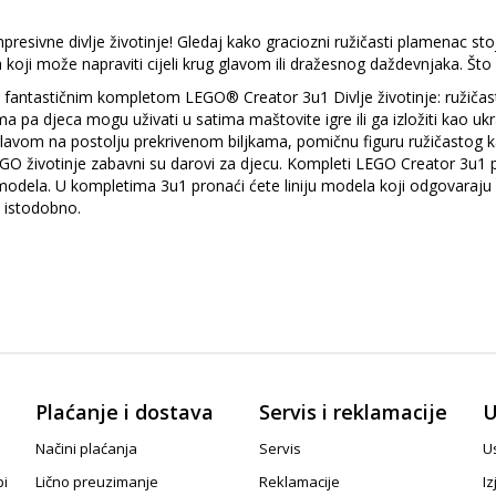
sivne divlje životinje! Gledaj kako graciozni ružičasti plamenac stoji
a koji može napraviti cijeli krug glavom ili dražesnog daždevnjaka. Št
tarije fantastičnim kompletom LEGO® Creator 3u1 Divlje životinje: ruži
 pa djeca mogu uživati u satima maštovite igre ili ga izložiti kao uk
avom na postolju prekrivenom biljkama, pomičnu figuru ružičastog ka
 životinje zabavni su darovi za djecu. Kompleti LEGO Creator 3u1 poti
 modela. U kompletima 3u1 pronaći ćete liniju modela koji odgovaraju 
i istodobno.
Plaćanje i dostava
Servis i reklamacije
U
Načini plaćanja
Servis
Us
pi
Lično preuzimanje
Reklamacije
Iz