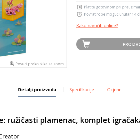
Platite gotovinom pri preuziman
Povrat robe moguć unutar 14 
Kako naručiti online?
PROIZV
Povuci preko slike za zoom
Detalji proizvoda
Specifikacije
Ocjene
je: ružičasti plamenac, komplet igrača
Creator