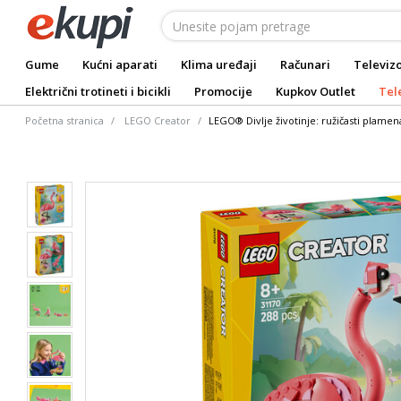
Gume
Kućni aparati
Klima uređaji
Računari
Televizo
Električni trotineti i bicikli
Promocije
Kupkov Outlet
Tel
Početna stranica
LEGO Creator
LEGO® Divlje životinje: ružičasti plamen