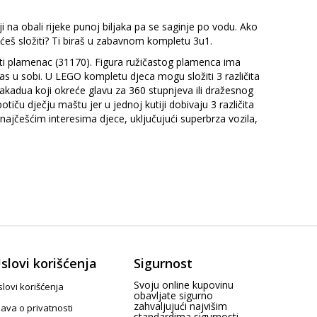
 na obali rijeke punoj biljaka pa se saginje po vodu. Ako
o ćeš složiti? Ti biraš u zabavnom kompletu 3u1.
časti plamenac (31170). Figura ružičastog plamenca ima
ras u sobi. U LEGO kompletu djeca mogu složiti 3 različita
kadua koji okreće glavu za 360 stupnjeva ili dražesnog
ču dječju maštu jer u jednoj kutiji dobivaju 3 različita
najčešćim interesima djece, uključujući superbrza vozila,
slovi korišćenja
Sigurnost
Svoju online kupovinu
lovi korišćenja
obavljate sigurno
zahvaljujući najvišim
java o privatnosti
standardima sigurnosti.