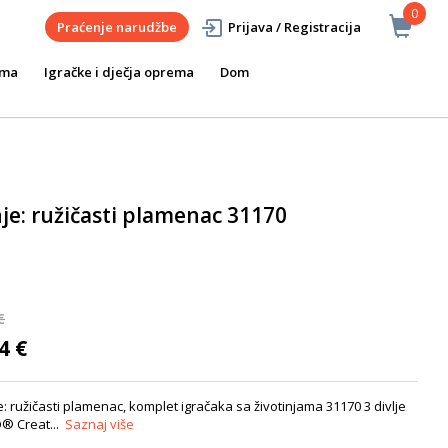
0
Praćenje narudžbe
Prijava / Registracija
ema
Igračke i dječja oprema
Dom
nje: ružičasti plamenac 31170
€
4 €
: ružičasti plamenac, komplet igračaka sa životinjama 31170 3 divlje
O® Creat...
Saznaj više