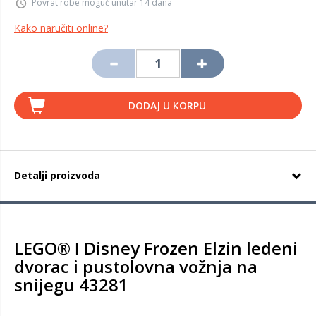
Povrat robe moguć unutar 14 dana
Kako naručiti online?
DODAJ U KORPU
Detalji proizvoda
LEGO® ǀ Disney Frozen Elzin ledeni
dvorac i pustolovna vožnja na
snijegu 43281