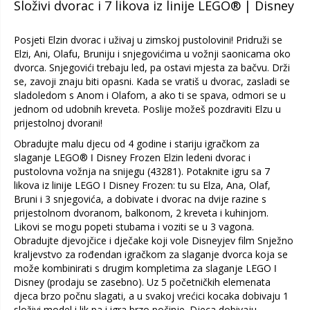
Složivi dvorac i 7 likova iz linije LEGO® | Disney
Posjeti Elzin dvorac i uživaj u zimskoj pustolovini! Pridruži se
Elzi, Ani, Olafu, Bruniju i snjegovićima u vožnji saonicama oko
dvorca. Snjegovići trebaju led, pa ostavi mjesta za bačvu. Drži
se, zavoji znaju biti opasni. Kada se vratiš u dvorac, zasladi se
sladoledom s Anom i Olafom, a ako ti se spava, odmori se u
jednom od udobnih kreveta. Poslije možeš pozdraviti Elzu u
prijestolnoj dvorani!
Obradujte malu djecu od 4 godine i stariju igračkom za
slaganje LEGO® ǀ Disney Frozen Elzin ledeni dvorac i
pustolovna vožnja na snijegu (43281). Potaknite igru sa 7
likova iz linije LEGO ǀ Disney Frozen: tu su Elza, Ana, Olaf,
Bruni i 3 snjegovića, a dobivate i dvorac na dvije razine s
prijestolnom dvoranom, balkonom, 2 kreveta i kuhinjom.
Likovi se mogu popeti stubama i voziti se u 3 vagona.
Obradujte djevojčice i dječake koji vole Disneyjev film Snježno
kraljevstvo za rođendan igračkom za slaganje dvorca koja se
može kombinirati s drugim kompletima za slaganje LEGO ǀ
Disney (prodaju se zasebno). Uz 5 početničkih elemenata
djeca brzo počnu slagati, a u svakoj vrećici kocaka dobivaju 1
složivi model i lik pa i igra brzo počinje. Djeca dobivaju