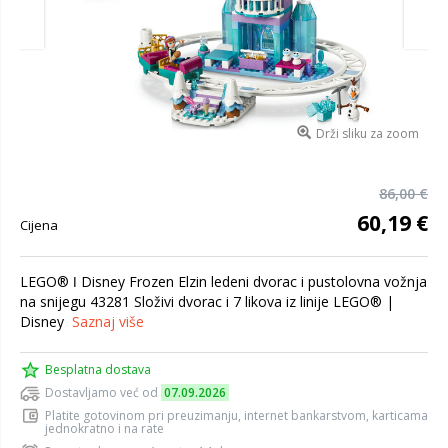
Drži sliku za zoom
86,00 €
60,19 €
Cijena
LEGO® ǀ Disney Frozen Elzin ledeni dvorac i pustolovna vožnja
na snijegu 43281 Složivi dvorac i 7 likova iz linije LEGO® |
Disney
Saznaj više
Besplatna dostava
Dostavljamo već od
07.09.2026
Platite gotovinom pri preuzimanju, internet bankarstvom, karticama
jednokratno i na rate