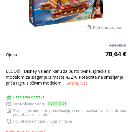
Drži sliku za zoom
121,00 €
78,64 €
Cijena
LEGO® ǀ Disney Vaianin kanu za pustolovine, igračka s
modelom za slaganje iz mašte 43270 Potaknite na smišljanje
priča i igru složivim modelom...
Saznaj više
Besplatna dostava
Dostavljamo već od
07.09.2026
Platite gotovinom pri preuzimanju, internet bankarstvom, karticama
jednokratno i na rate
Povrat robe moguć unutar 14 dana
Kako naručiti online?