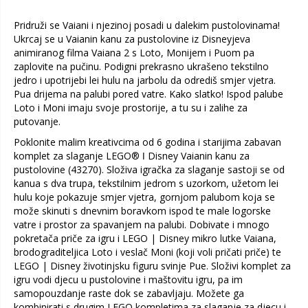
Pridruži se Vaiani i njezinoj posadi u dalekim pustolovinama!
Ukrcaj se u Vaianin kanu za pustolovine iz Disneyjeva
animiranog filma Vaiana 2 s Loto, Monijem i Puom pa
zaplovite na pučinu. Podigni prekrasno ukrašeno tekstilno
jedro i upotrijebi lei hulu na jarbolu da odrediš smjer vjetra.
Pua drijema na palubi pored vatre. Kako slatko! Ispod palube
Loto i Moni imaju svoje prostorije, a tu su i zalihe za
putovanje.
Poklonite malim kreativcima od 6 godina i starijima zabavan
komplet za slaganje LEGO® ǀ Disney Vaianin kanu za
pustolovine (43270). Složiva igračka za slaganje sastoji se od
kanua s dva trupa, tekstilnim jedrom s uzorkom, užetom lei
hulu koje pokazuje smjer vjetra, gornjom palubom koja se
može skinuti s dnevnim boravkom ispod te male logorske
vatre i prostor za spavanjem na palubi. Dobivate i mnogo
pokretača priče za igru i LEGO | Disney mikro lutke Vaiana,
brodograditeljica Loto i veslač Moni (koji voli pričati priče) te
LEGO | Disney životinjsku figuru svinje Pue. Složivi komplet za
igru vodi djecu u pustolovine i maštovitu igru, pa im
samopouzdanje raste dok se zabavljaju. Možete ga
kombinirati s drugim LEGO kompletima za slaganje za djecu i