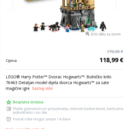
Drži sliku za zoom
170,00 €
118,99 €
Cijena
LEGO® Harry Potter™ Dvorac Hogwarts™: Bolničko krilo
76463 Detaljan model dijela dvorca Hogwarts™ za sate
magične igre
Saznaj više
Besplatna dostava
Platite gotovinom pri preuzimanju, internet bankarstvom, karticama
jednokratno i na rate
Povrat robe moguć unutar 14 dana