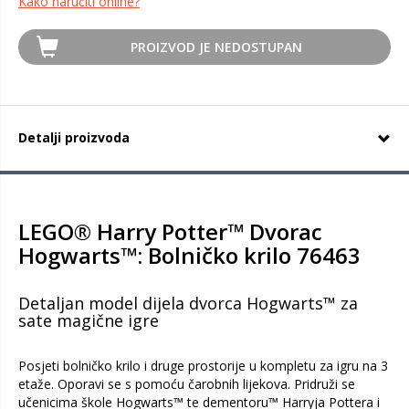
Kako naručiti online?
PROIZVOD JE NEDOSTUPAN
Detalji proizvoda
LEGO® Harry Potter™ Dvorac
Hogwarts™: Bolničko krilo 76463
Detaljan model dijela dvorca Hogwarts™ za
sate magične igre
Posjeti bolničko krilo i druge prostorije u kompletu za igru na 3
etaže. Oporavi se s pomoću čarobnih lijekova. Pridruži se
učenicima škole Hogwarts™ te dementoru™ Harryja Pottera i