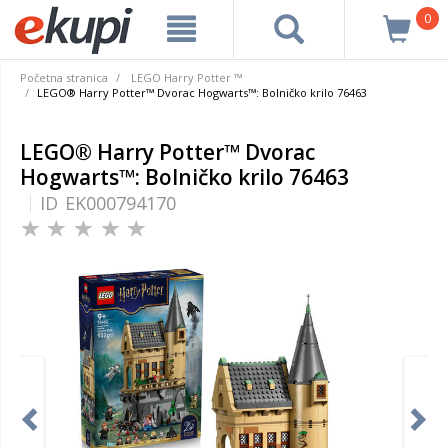
0
Početna stranica
LEGO Harry Potter ™
LEGO® Harry Potter™ Dvorac Hogwarts™: Bolničko krilo 76463
LEGO® Harry Potter™ Dvorac
Hogwarts™: Bolničko krilo 76463
ID
EK000794170