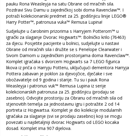
pauku Rona Weasleyja na satu Obrane od mračnih sila.
Pozdravi Sivu Damu u zajedničkoj sobi doma Ravenclaw™. I
potraži kolekcionarski predmet za 25. godišnjicu linije LEGO®
Harry Potter™, patronusa vuka™ Remusa Lupina!
Sudjelujte u čarobnim prizorima s Harryjem Potterom™ u
igrački za slaganje Dvorac Hogwarts™: Bolničko krilo (76463)
za djecu. Posjetite pacijente u bolnici, sudjelujte u nastavi
Obrane od mračnih sila i družite se s Penelope Clearwater i
Sivom Damom u zajedničkim prostorijama doma Ravenclaw™.
Komplet igračaka s dvorcem Hogwarts sa 7 LEGO figurica
likova iz priča o Harryju Potteru, uključujući dementora Harryja
Pottera zabavan je poklon za djevojčice, dječake i sve
obožavatelje od 9 godina i starije. Tu su i pauk Rona
Weasleyja i patronus vuk™ Remusa Lupina iz serije
kolekcionarskih patronusa za 25. godišnjicu (prodaju se
zasebno). Odvojite prostoriju za Obranu od mračnih sila od
stjenovitih temelja za jednostavnu igru i potražite 2 od 14
portreta iz Hogwartsa. Komplet je dio kolekcije modularnih
igračaka za slaganje (svi se prodaju zasebno) koji se mogu
povezati u najdetaljniji dvorac Hogwarts od LEGO kocaka
dosad. Komplet ima 907 dijelova.